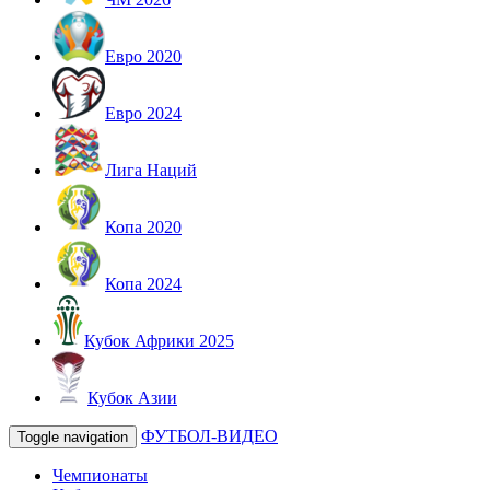
Евро 2020
Евро 2024
Лига Наций
Копа 2020
Копа 2024
Кубок Африки 2025
Кубок Азии
ФУТБОЛ-ВИДЕО
Toggle navigation
Чемпионаты