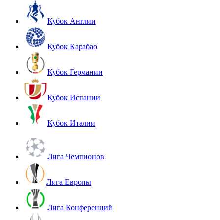
Кубок Англии
Кубок Карабао
Кубок Германии
Кубок Испании
Кубок Италии
Лига Чемпионов
Лига Европы
Лига Конференций