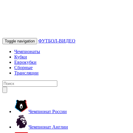
ФУТБОЛ-ВИДЕО
Toggle navigation
Чемпионаты
Кубки
Еврокубки
Сборные
Трансляции
Чемпионат России
Чемпионат Англии