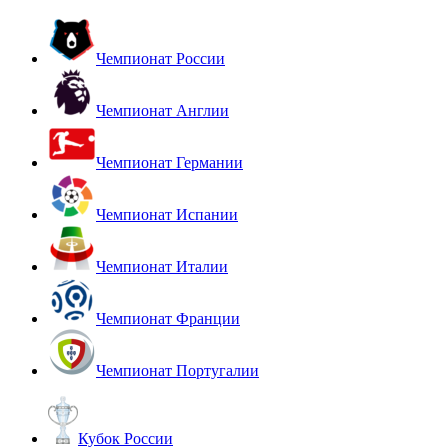
Чемпионат России
Чемпионат Англии
Чемпионат Германии
Чемпионат Испании
Чемпионат Италии
Чемпионат Франции
Чемпионат Португалии
Кубок России