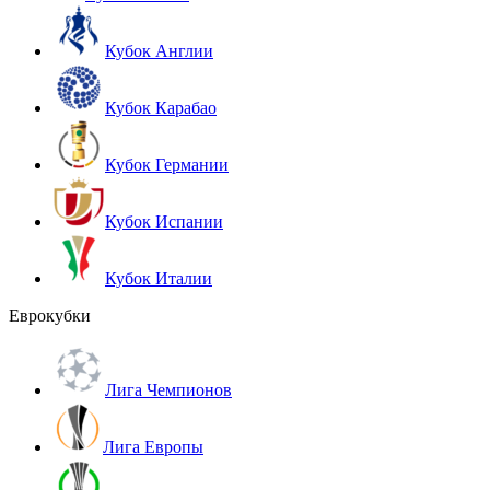
Кубок Англии
Кубок Карабао
Кубок Германии
Кубок Испании
Кубок Италии
Еврокубки
Лига Чемпионов
Лига Европы