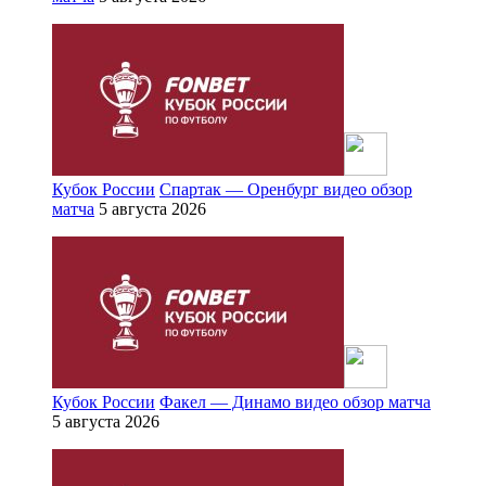
Кубок России
Спартак — Оренбург видео обзор
матча
5 августа 2026
Кубок России
Факел — Динамо видео обзор матча
5 августа 2026