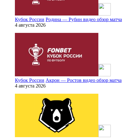
Кубок России
Родина — Рубин видео обзор матча
4 августа 2026
Кубок России
Акрон — Ростов видео обзор матча
4 августа 2026