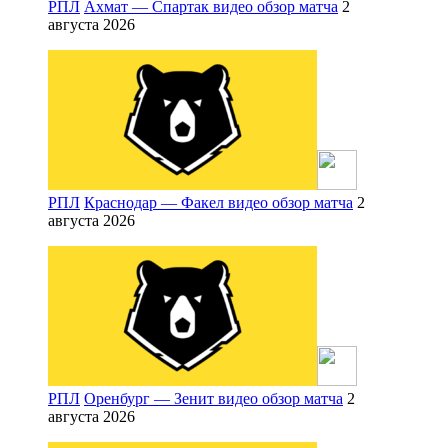
РПЛ
Ахмат — Спартак видео обзор матча
2
августа 2026
РПЛ
Краснодар — Факел видео обзор матча
2
августа 2026
РПЛ
Оренбург — Зенит видео обзор матча
2
августа 2026