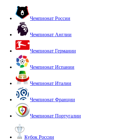
Чемпионат России
Чемпионат Англии
Чемпионат Германии
Чемпионат Испании
Чемпионат Италии
Чемпионат Франции
Чемпионат Португалии
Кубок России