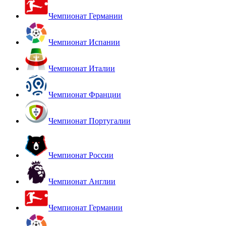
Чемпионат Германии
Чемпионат Испании
Чемпионат Италии
Чемпионат Франции
Чемпионат Португалии
Чемпионат России
Чемпионат Англии
Чемпионат Германии