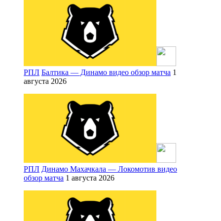
РПЛ
Балтика — Динамо видео обзор матча
1
августа 2026
РПЛ
Динамо Махачкала — Локомотив видео
обзор матча
1 августа 2026