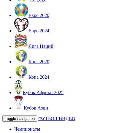
Евро 2020
Евро 2024
Лига Наций
Копа 2020
Копа 2024
Кубок Африки 2025
Кубок Азии
ФУТБОЛ-ВИДЕО
Toggle navigation
Чемпионаты