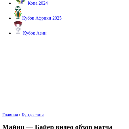
Копа 2024
Кубок Африки 2025
Кубок Азии
Главная
›
Бундеслига
Майнц — Байер видео обзор матча