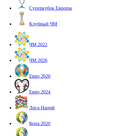
Суперкубок Европы
Клубный ЧМ
ЧМ 2022
ЧМ 2026
Евро 2020
Евро 2024
Лига Наций
Копа 2020