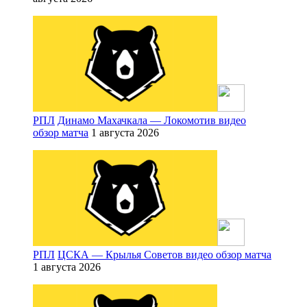
РПЛ
Динамо Махачкала — Локомотив видео
обзор матча
1 августа 2026
РПЛ
ЦСКА — Крылья Советов видео обзор матча
1 августа 2026