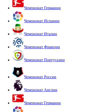
Чемпионат Германии
Чемпионат Испании
Чемпионат Италии
Чемпионат Франции
Чемпионат Португалии
Чемпионат России
Чемпионат Англии
Чемпионат Германии