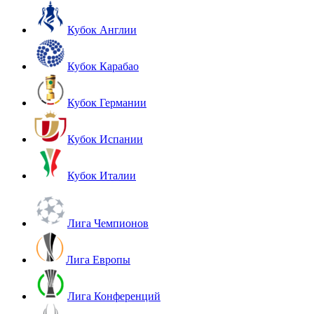
Кубок Англии
Кубок Карабао
Кубок Германии
Кубок Испании
Кубок Италии
Лига Чемпионов
Лига Европы
Лига Конференций