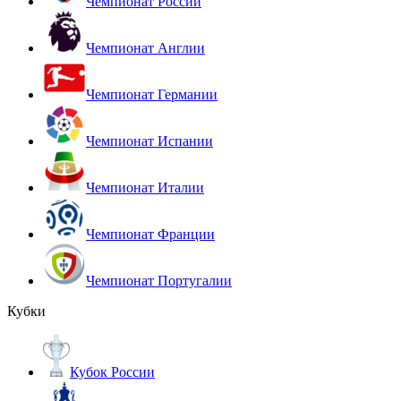
Чемпионат России
Чемпионат Англии
Чемпионат Германии
Чемпионат Испании
Чемпионат Италии
Чемпионат Франции
Чемпионат Португалии
Кубки
Кубок России