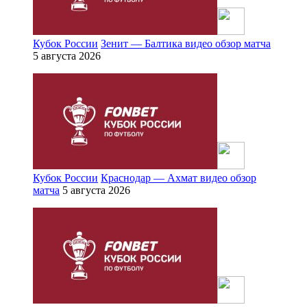
Кубок России
Зенит — Балтика видео обзор матча
5 августа 2026
Кубок России
Краснодар — Ахмат видео обзор
матча
5 августа 2026