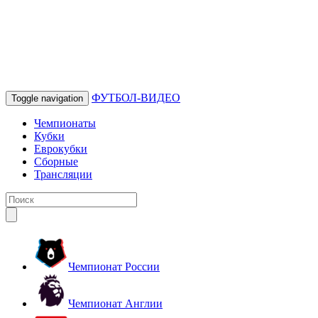
ФУТБОЛ-ВИДЕО
Toggle navigation
Чемпионаты
Кубки
Еврокубки
Сборные
Трансляции
Чемпионат России
Чемпионат Англии