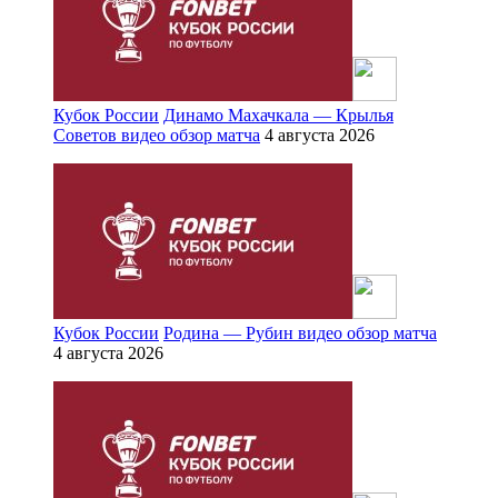
Кубок России
Динамо Махачкала — Крылья
Советов видео обзор матча
4 августа 2026
Кубок России
Родина — Рубин видео обзор матча
4 августа 2026