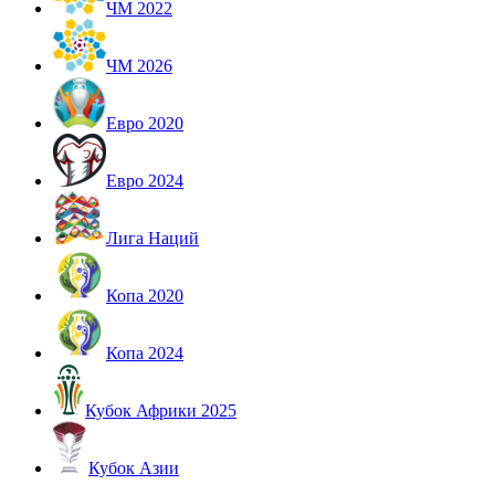
ЧМ 2022
ЧМ 2026
Евро 2020
Евро 2024
Лига Наций
Копа 2020
Копа 2024
Кубок Африки 2025
Кубок Азии