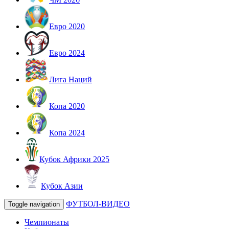
Евро 2020
Евро 2024
Лига Наций
Копа 2020
Копа 2024
Кубок Африки 2025
Кубок Азии
ФУТБОЛ-ВИДЕО
Toggle navigation
Чемпионаты