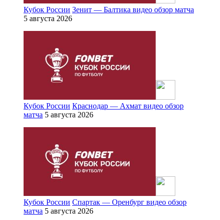
Кубок России
Зенит — Балтика видео обзор матча
5 августа 2026
Кубок России
Краснодар — Ахмат видео обзор
матча
5 августа 2026
Кубок России
Спартак — Оренбург видео обзор
матча
5 августа 2026