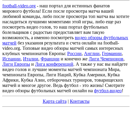
football-video.org
- наш портал для истинных фанатов
мирового футбола! Если после просмотра матча вашей
любимой команды, либо после просмотра топ матча вы хотите
насладиться лучшими моментами этой игры, либо еще раз
посмотреть видео голов, то наш портал футбольных
болельщиков с радостью предоставляет вам такую
возможность, а именно посмотреть
видео обзоры футбольных
матчей
без указания результата и счета онлайн на football-
video.org. Топовые видео обзоры матчей самых интересных
клубных чемпионатов Европы:
России
,
Англии
,
Германии
,
Испании
,
Италии
,
Франции
и конечно же
Лиги Чемпионов
,
Лиги Европы
и
Лига конференций
. А также у нас вы найдете
видео голов и лучшие моменты матчей чемпионата Мира,
чемпионата Европы, Лиги Наций, Кубка Америки, Кубка
Африки, Кубка Азии, отборочных турниров, товарищеских
матчей и многое другое. Ведь футбол - это жизнь! Смотрите
видео обзоры футбольных матчей онлайн на
футбол-видео
!
Карта сайта
|
Контакты