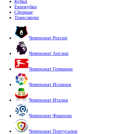
Кубки
Еврокубки
Сборные
Трансляции
Чемпионат России
Чемпионат Англии
Чемпионат Германии
Чемпионат Испании
Чемпионат Италии
Чемпионат Франции
Чемпионат Португалии