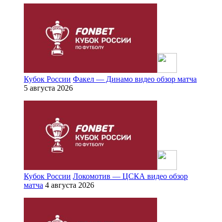
Кубок России
Факел — Динамо видео обзор матча
5 августа 2026
Кубок России
Локомотив — ЦСКА видео обзор
матча
4 августа 2026