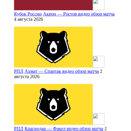
Кубок России
Акрон — Ростов видео обзор матча
4 августа 2026
РПЛ
Ахмат — Спартак видео обзор матча
2
августа 2026
РПЛ
Краснодар — Факел видео обзор матча
2