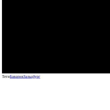
Теги
Бавария
Зальцбург