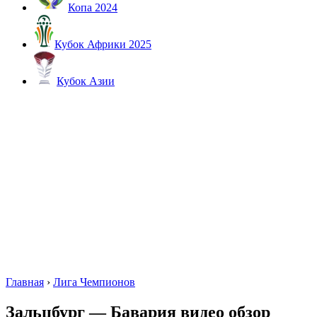
Копа 2024
Кубок Африки 2025
Кубок Азии
Главная
›
Лига Чемпионов
Зальцбург — Бавария видео обзор