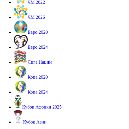
ЧМ 2022
ЧМ 2026
Евро 2020
Евро 2024
Лига Наций
Копа 2020
Копа 2024
Кубок Африки 2025
Кубок Азии