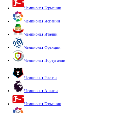
Чемпионат Германии
Чемпионат Испании
Чемпионат Италии
Чемпионат Франции
Чемпионат Португалии
Чемпионат России
Чемпионат Англии
Чемпионат Германии