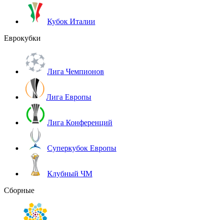
Кубок Италии
Еврокубки
Лига Чемпионов
Лига Европы
Лига Конференций
Суперкубок Европы
Клубный ЧМ
Сборные