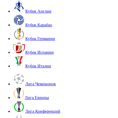
Кубок Англии
Кубок Карабао
Кубок Германии
Кубок Испании
Кубок Италии
Лига Чемпионов
Лига Европы
Лига Конференций