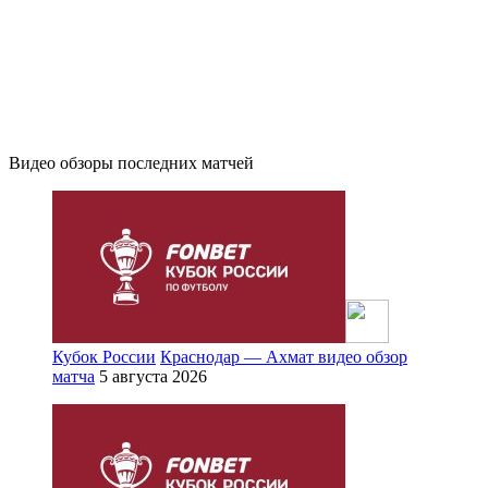
Видео обзоры последних матчей
Кубок России
Краснодар — Ахмат видео обзор
матча
5 августа 2026