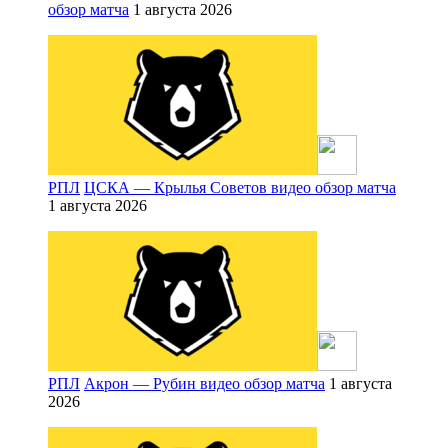
обзор матча
1 августа 2026
РПЛ
ЦСКА — Крылья Советов видео обзор матча
1 августа 2026
РПЛ
Акрон — Рубин видео обзор матча
1 августа
2026