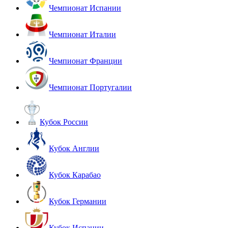
Чемпионат Испании
Чемпионат Италии
Чемпионат Франции
Чемпионат Португалии
Кубок России
Кубок Англии
Кубок Карабао
Кубок Германии
Кубок Испании