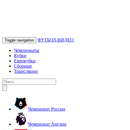
ФУТБОЛ-ВИДЕО
Toggle navigation
Чемпионаты
Кубки
Еврокубки
Сборные
Трансляции
Чемпионат России
Чемпионат Англии