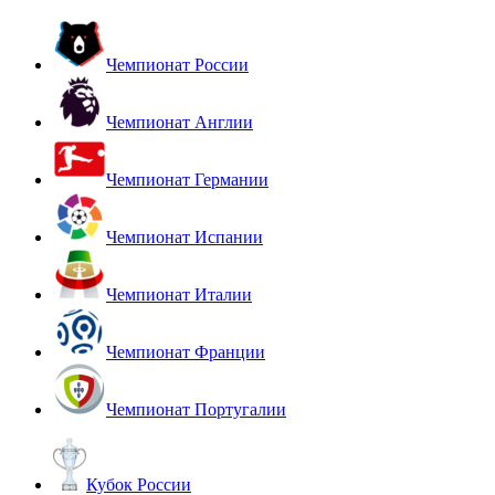
Чемпионат России
Чемпионат Англии
Чемпионат Германии
Чемпионат Испании
Чемпионат Италии
Чемпионат Франции
Чемпионат Португалии
Кубок России