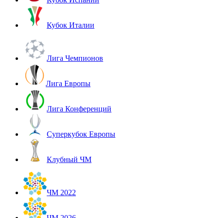
Кубок Италии
Лига Чемпионов
Лига Европы
Лига Конференций
Суперкубок Европы
Клубный ЧМ
ЧМ 2022
ЧМ 2026