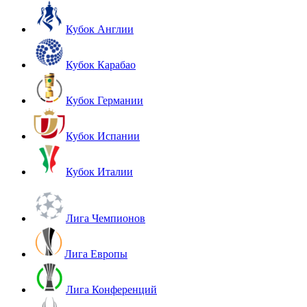
Кубок Англии
Кубок Карабао
Кубок Германии
Кубок Испании
Кубок Италии
Лига Чемпионов
Лига Европы
Лига Конференций