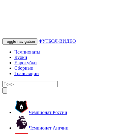
ФУТБОЛ-ВИДЕО
Toggle navigation
Чемпионаты
Кубки
Еврокубки
Сборные
Трансляции
Чемпионат России
Чемпионат Англии