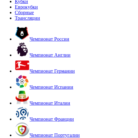
Кубки
Еврокубки
Сборные
Трансляции
Чемпионат России
Чемпионат Англии
Чемпионат Германии
Чемпионат Испании
Чемпионат Италии
Чемпионат Франции
Чемпионат Португалии