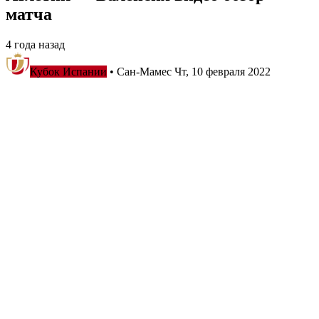
матча
4 года назад
Кубок Испании
•
Сан-Мамес
Чт, 10 февраля 2022