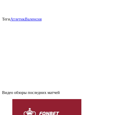
Теги
Атлетик
Валенсия
Видео обзоры последних матчей