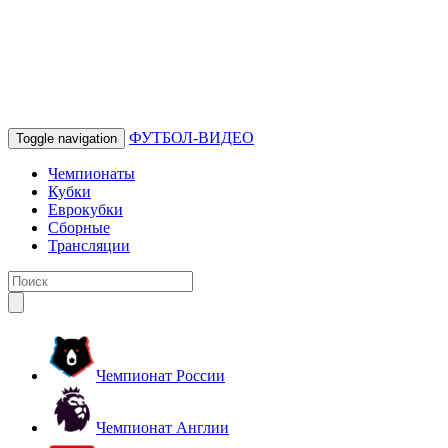
ФУТБОЛ-ВИДЕО
Toggle navigation
Чемпионаты
Кубки
Еврокубки
Сборные
Трансляции
Чемпионат России
Чемпионат Англии