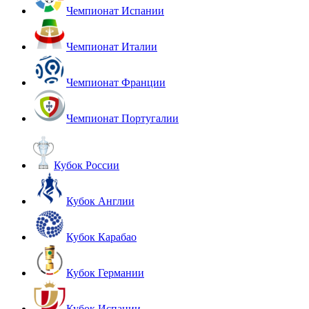
Чемпионат Испании
Чемпионат Италии
Чемпионат Франции
Чемпионат Португалии
Кубок России
Кубок Англии
Кубок Карабао
Кубок Германии
Кубок Испании