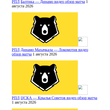
РПЛ
Балтика — Динамо видео обзор матча
1
августа 2026
РПЛ
Динамо Махачкала — Локомотив видео
обзор матча
1 августа 2026
РПЛ
ЦСКА — Крылья Советов видео обзор матча
1 августа 2026