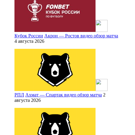
Кубок России
Акрон — Ростов видео обзор матча
4 августа 2026
РПЛ
Ахмат — Спартак видео обзор матча
2
августа 2026