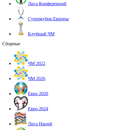
Лига Конференций
Суперкубок Европы
Клубный ЧМ
Сборные
ЧМ 2022
ЧМ 2026
Евро 2020
Евро 2024
Лига Наций