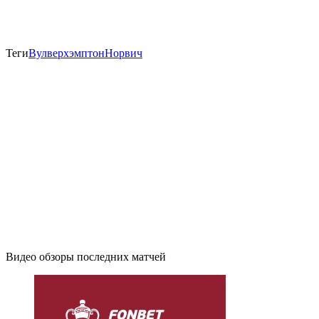
Теги
Вулверхэмптон
Норвич
Видео обзоры последних матчей