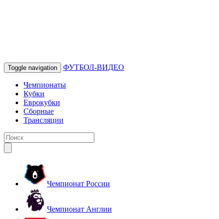
ФУТБОЛ-ВИДЕО
Toggle navigation
Чемпионаты
Кубки
Еврокубки
Сборные
Трансляции
Чемпионат России
Чемпионат Англии