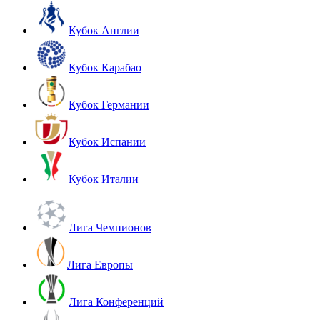
Кубок Англии
Кубок Карабао
Кубок Германии
Кубок Испании
Кубок Италии
Лига Чемпионов
Лига Европы
Лига Конференций