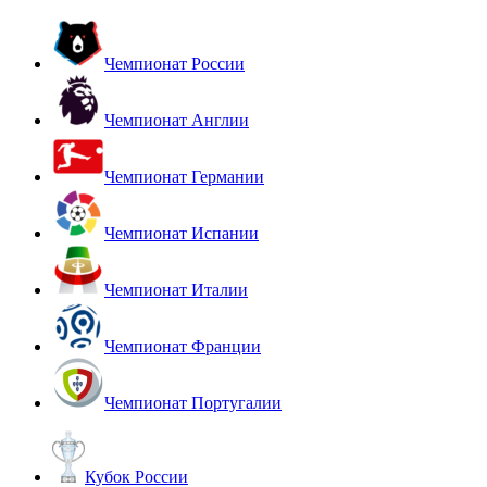
Чемпионат России
Чемпионат Англии
Чемпионат Германии
Чемпионат Испании
Чемпионат Италии
Чемпионат Франции
Чемпионат Португалии
Кубок России