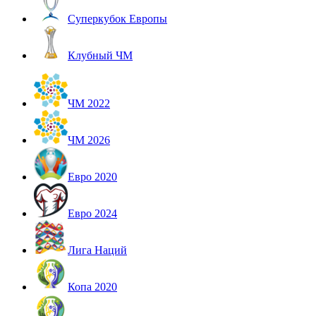
Суперкубок Европы
Клубный ЧМ
ЧМ 2022
ЧМ 2026
Евро 2020
Евро 2024
Лига Наций
Копа 2020