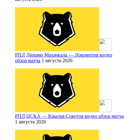
РПЛ
Динамо Махачкала — Локомотив видео
обзор матча
1 августа 2026
РПЛ
ЦСКА — Крылья Советов видео обзор матча
1 августа 2026