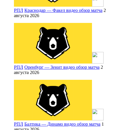
РПЛ
Краснодар — Факел видео обзор матча
2
августа 2026
РПЛ
Оренбург — Зенит видео обзор матча
2
августа 2026
РПЛ
Балтика — Динамо видео обзор матча
1
августа 2026