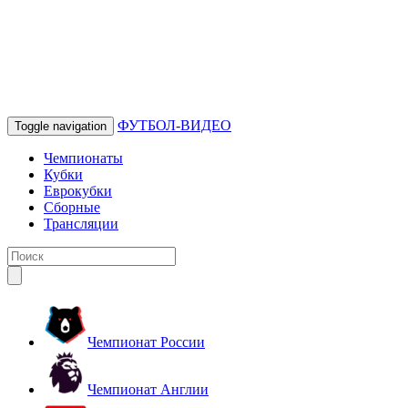
ФУТБОЛ-ВИДЕО
Toggle navigation
Чемпионаты
Кубки
Еврокубки
Сборные
Трансляции
Чемпионат России
Чемпионат Англии