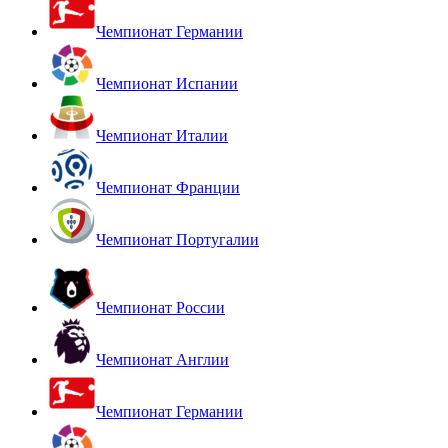
Чемпионат Германии
Чемпионат Испании
Чемпионат Италии
Чемпионат Франции
Чемпионат Португалии
Чемпионат России
Чемпионат Англии
Чемпионат Германии