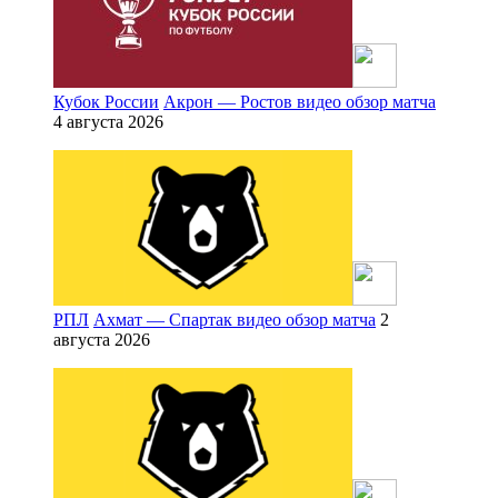
Кубок России
Акрон — Ростов видео обзор матча
4 августа 2026
РПЛ
Ахмат — Спартак видео обзор матча
2
августа 2026