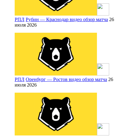
РПЛ
Рубин — Краснодар видео обзор матча
26
июля 2026
РПЛ
Оренбург — Ростов видео обзор матча
26
июля 2026