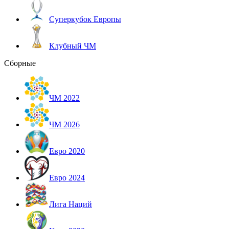
Суперкубок Европы
Клубный ЧМ
Сборные
ЧМ 2022
ЧМ 2026
Евро 2020
Евро 2024
Лига Наций