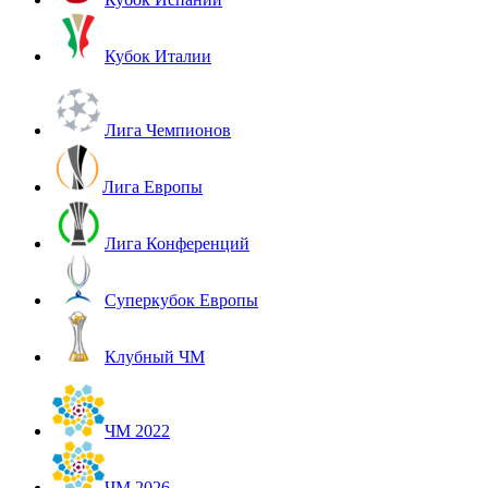
Кубок Италии
Лига Чемпионов
Лига Европы
Лига Конференций
Суперкубок Европы
Клубный ЧМ
ЧМ 2022
ЧМ 2026