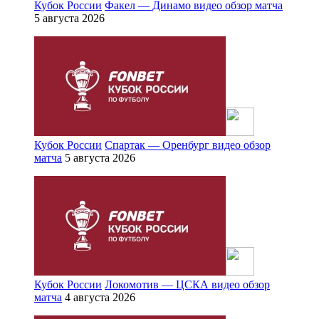
Кубок России
Факел — Динамо видео обзор матча
5 августа 2026
Кубок России
Спартак — Оренбург видео обзор
матча
5 августа 2026
Кубок России
Локомотив — ЦСКА видео обзор
матча
4 августа 2026