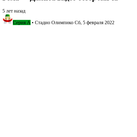
5 лет назад
Серия А
•
Стадио Олимпико
Сб, 5 февраля 2022