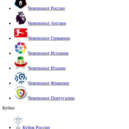
Чемпионат России
Чемпионат Англии
Чемпионат Германии
Чемпионат Испании
Чемпионат Италии
Чемпионат Франции
Чемпионат Португалии
Кубки
Кубок России