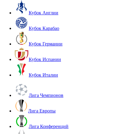
Кубок Англии
Кубок Карабао
Кубок Германии
Кубок Испании
Кубок Италии
Лига Чемпионов
Лига Европы
Лига Конференций