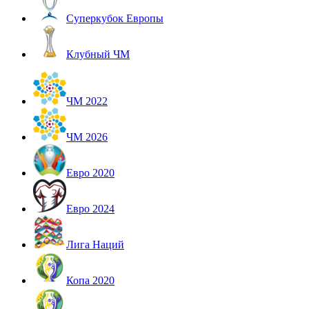
Суперкубок Европы
Клубный ЧМ
ЧМ 2022
ЧМ 2026
Евро 2020
Евро 2024
Лига Наций
Копа 2020