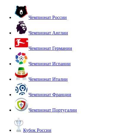
Чемпионат России
Чемпионат Англии
Чемпионат Германии
Чемпионат Испании
Чемпионат Италии
Чемпионат Франции
Чемпионат Португалии
Кубок России