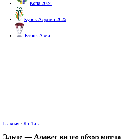
Копа 2024
Кубок Африки 2025
Кубок Азии
Главная
›
Ла Лига
Эльче — Алавес видео обзор матча