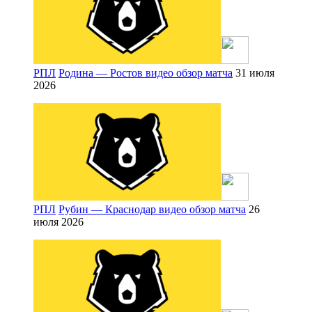
РПЛ
Родина — Ростов видео обзор матча
31 июля
2026
РПЛ
Рубин — Краснодар видео обзор матча
26
июля 2026