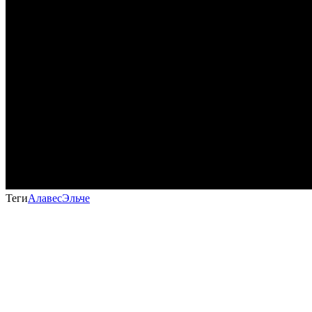
Теги
Алавес
Эльче