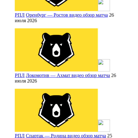
РПЛ
Оренбург — Ростов видео обзор матча
26
июля 2026
РПЛ
Локомотив — Ахмат видео обзор матча
26
июля 2026
РПЛ
Спартак — Родина видео обзор матча
25