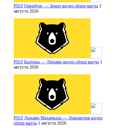
РПЛ
Оренбург — Зенит видео обзор матча
2
августа 2026
РПЛ
Балтика — Динамо видео обзор матча
1
августа 2026
РПЛ
Динамо Махачкала — Локомотив видео
обзор матча
1 августа 2026