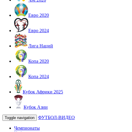
Евро 2020
Евро 2024
Лига Наций
Копа 2020
Копа 2024
Кубок Африки 2025
Кубок Азии
ФУТБОЛ-ВИДЕО
Toggle navigation
Чемпионаты