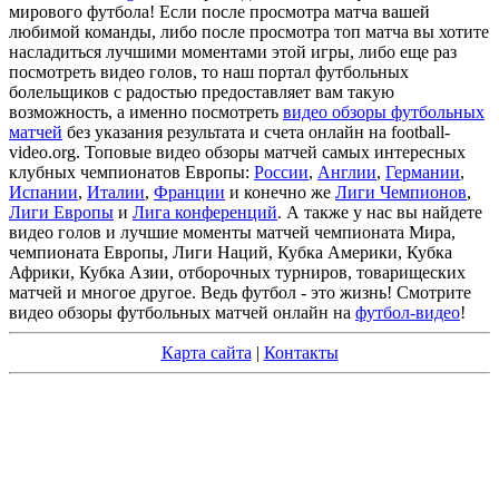
мирового футбола! Если после просмотра матча вашей
любимой команды, либо после просмотра топ матча вы хотите
насладиться лучшими моментами этой игры, либо еще раз
посмотреть видео голов, то наш портал футбольных
болельщиков с радостью предоставляет вам такую
возможность, а именно посмотреть
видео обзоры футбольных
матчей
без указания результата и счета онлайн на football-
video.org. Топовые видео обзоры матчей самых интересных
клубных чемпионатов Европы:
России
,
Англии
,
Германии
,
Испании
,
Италии
,
Франции
и конечно же
Лиги Чемпионов
,
Лиги Европы
и
Лига конференций
. А также у нас вы найдете
видео голов и лучшие моменты матчей чемпионата Мира,
чемпионата Европы, Лиги Наций, Кубка Америки, Кубка
Африки, Кубка Азии, отборочных турниров, товарищеских
матчей и многое другое. Ведь футбол - это жизнь! Смотрите
видео обзоры футбольных матчей онлайн на
футбол-видео
!
Карта сайта
|
Контакты