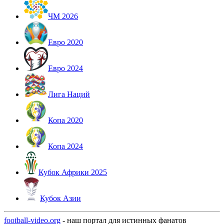
ЧМ 2026
Евро 2020
Евро 2024
Лига Наций
Копа 2020
Копа 2024
Кубок Африки 2025
Кубок Азии
football-video.org
- наш портал для истинных фанатов