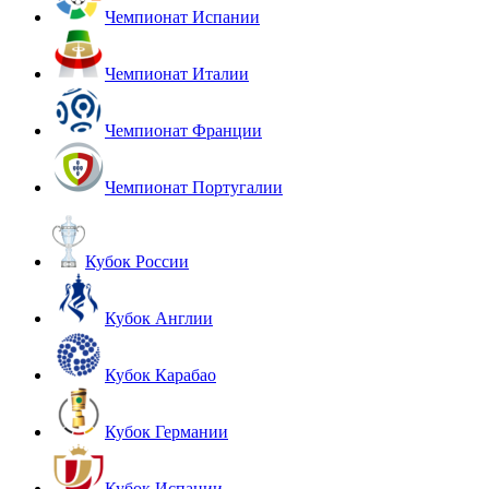
Чемпионат Испании
Чемпионат Италии
Чемпионат Франции
Чемпионат Португалии
Кубок России
Кубок Англии
Кубок Карабао
Кубок Германии
Кубок Испании