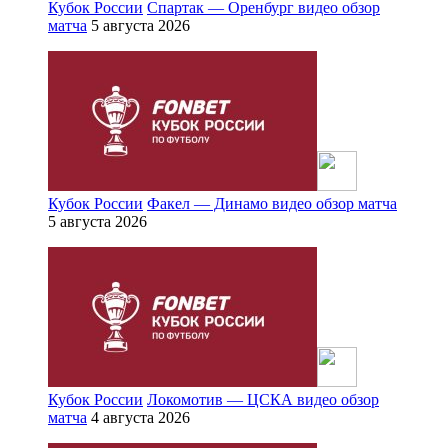
Кубок России
Спартак — Оренбург видео обзор
матча
5 августа 2026
Кубок России
Факел — Динамо видео обзор матча
5 августа 2026
Кубок России
Локомотив — ЦСКА видео обзор
матча
4 августа 2026