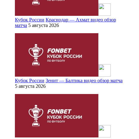
Кубок России
Краснодар — Ахмат видео обзор
матча
5 августа 2026
Кубок России
Зенит — Балтика видео обзор матча
5 августа 2026