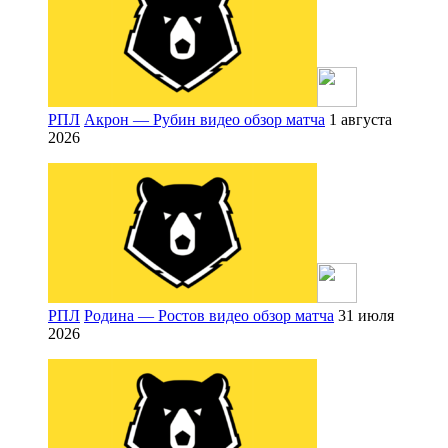
РПЛ
Акрон — Рубин видео обзор матча
1 августа
2026
РПЛ
Родина — Ростов видео обзор матча
31 июля
2026