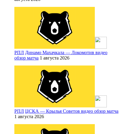
РПЛ
Динамо Махачкала — Локомотив видео
обзор матча
1 августа 2026
РПЛ
ЦСКА — Крылья Советов видео обзор матча
1 августа 2026