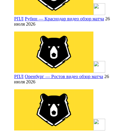
РПЛ
Рубин — Краснодар видео обзор матча
26
июля 2026
РПЛ
Оренбург — Ростов видео обзор матча
26
июля 2026