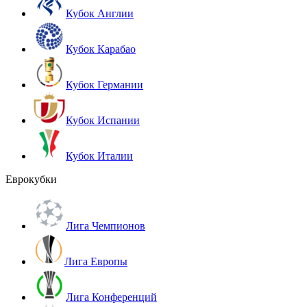
Кубок Англии
Кубок Карабао
Кубок Германии
Кубок Испании
Кубок Италии
Еврокубки
Лига Чемпионов
Лига Европы
Лига Конференций