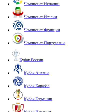
Чемпионат Испании
Чемпионат Италии
Чемпионат Франции
Чемпионат Португалии
Кубок России
Кубок Англии
Кубок Карабао
Кубок Германии
Кубок Испании