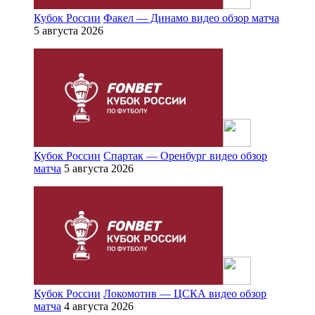
Кубок России
Факел — Динамо видео обзор матча
5 августа 2026
Кубок России
Спартак — Оренбург видео обзор
матча
5 августа 2026
Кубок России
Локомотив — ЦСКА видео обзор
матча
4 августа 2026