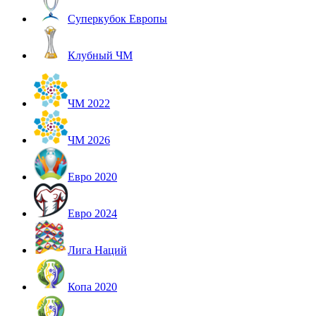
Суперкубок Европы
Клубный ЧМ
ЧМ 2022
ЧМ 2026
Евро 2020
Евро 2024
Лига Наций
Копа 2020