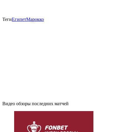
Теги
Египет
Марокко
Видео обзоры последних матчей