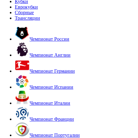
Кубки
Еврокубки
Сборные
Трансляции
Чемпионат России
Чемпионат Англии
Чемпионат Германии
Чемпионат Испании
Чемпионат Италии
Чемпионат Франции
Чемпионат Португалии