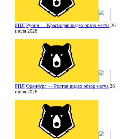
РПЛ
Рубин — Краснодар видео обзор матча
26
июля 2026
РПЛ
Оренбург — Ростов видео обзор матча
26
июля 2026