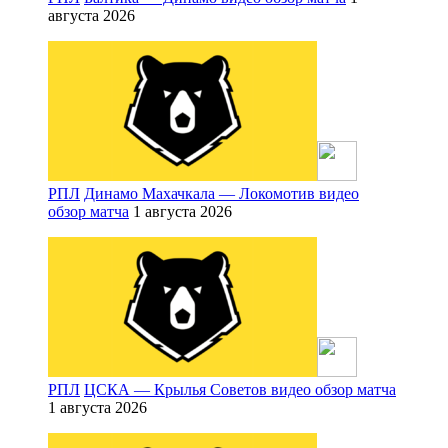
августа 2026
РПЛ
Динамо Махачкала — Локомотив видео
обзор матча
1 августа 2026
РПЛ
ЦСКА — Крылья Советов видео обзор матча
1 августа 2026