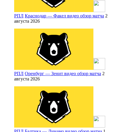
РПЛ
Краснодар — Факел видео обзор матча
2
августа 2026
РПЛ
Оренбург — Зенит видео обзор матча
2
августа 2026
РПЛ
Балтика — Динамо видео обзор матча
1