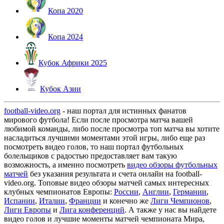
Копа 2020
Копа 2024
Кубок Африки 2025
Кубок Азии
football-video.org
- наш портал для истинных фанатов
мирового футбола! Если после просмотра матча вашей
любимой команды, либо после просмотра топ матча вы хотите
насладиться лучшими моментами этой игры, либо еще раз
посмотреть видео голов, то наш портал футбольных
болельщиков с радостью предоставляет вам такую
возможность, а именно посмотреть
видео обзоры футбольных
матчей
без указания результата и счета онлайн на football-
video.org. Топовые видео обзоры матчей самых интересных
клубных чемпионатов Европы:
России
,
Англии
,
Германии
,
Испании
,
Италии
,
Франции
и конечно же
Лиги Чемпионов
,
Лиги Европы
и
Лига конференций
. А также у нас вы найдете
видео голов и лучшие моменты матчей чемпионата Мира,