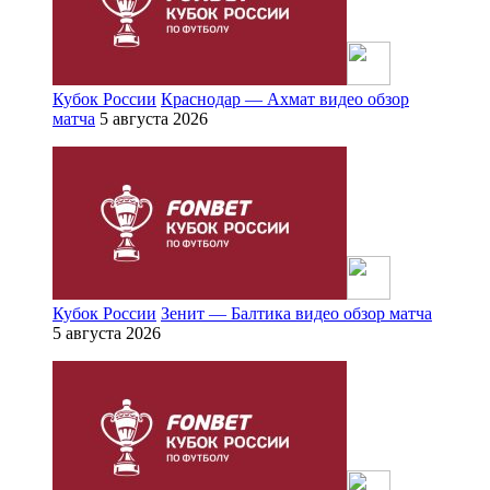
Кубок России
Краснодар — Ахмат видео обзор
матча
5 августа 2026
Кубок России
Зенит — Балтика видео обзор матча
5 августа 2026