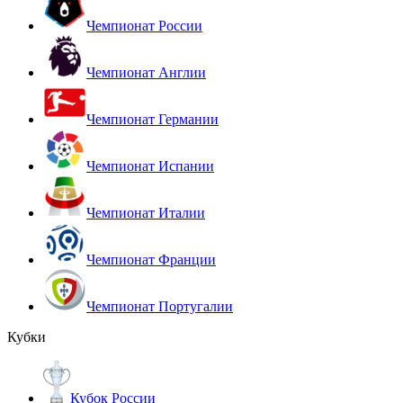
Чемпионат России
Чемпионат Англии
Чемпионат Германии
Чемпионат Испании
Чемпионат Италии
Чемпионат Франции
Чемпионат Португалии
Кубки
Кубок России