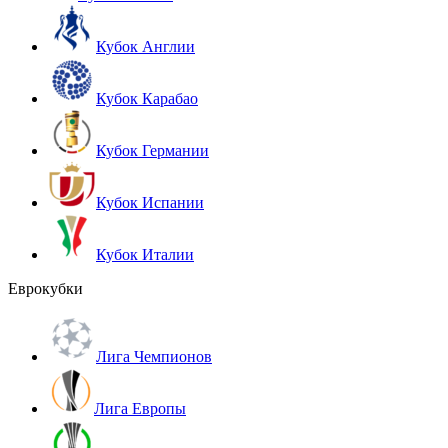
Кубок Англии
Кубок Карабао
Кубок Германии
Кубок Испании
Кубок Италии
Еврокубки
Лига Чемпионов
Лига Европы