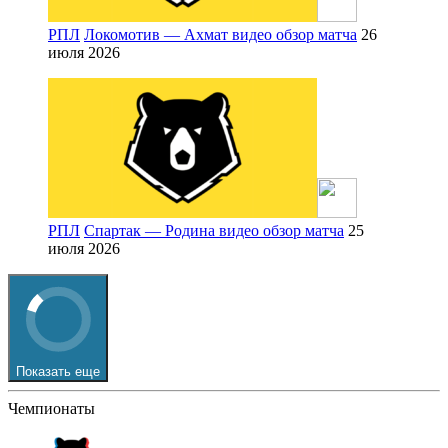
РПЛ
Локомотив — Ахмат видео обзор матча
26
июля 2026
РПЛ
Спартак — Родина видео обзор матча
25
июля 2026
Показать еще
Чемпионаты