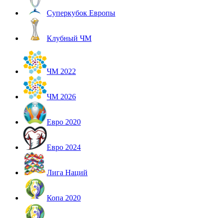
Суперкубок Европы
Клубный ЧМ
ЧМ 2022
ЧМ 2026
Евро 2020
Евро 2024
Лига Наций
Копа 2020