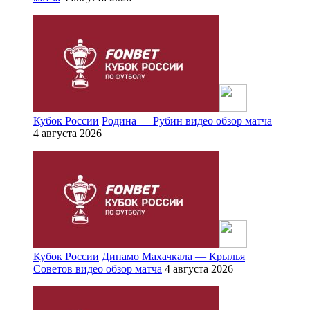
Кубок России
Родина — Рубин видео обзор матча
4 августа 2026
Кубок России
Динамо Махачкала — Крылья
Советов видео обзор матча
4 августа 2026