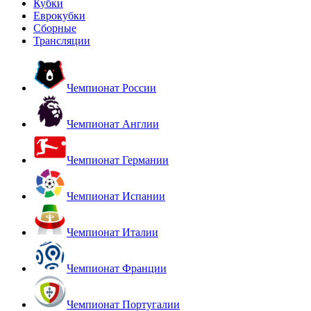
Кубки
Еврокубки
Сборные
Трансляции
Чемпионат России
Чемпионат Англии
Чемпионат Германии
Чемпионат Испании
Чемпионат Италии
Чемпионат Франции
Чемпионат Португалии