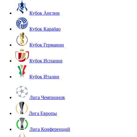
Кубок Англии
Кубок Карабао
Кубок Германии
Кубок Испании
Кубок Италии
Лига Чемпионов
Лига Европы
Лига Конференций