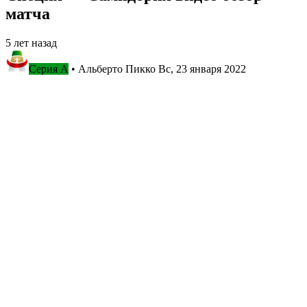
матча
5 лет назад
Серия А
•
Альберто Пикко
Вс, 23 января 2022