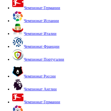
Чемпионат Германии
Чемпионат Испании
Чемпионат Италии
Чемпионат Франции
Чемпионат Португалии
Чемпионат России
Чемпионат Англии
Чемпионат Германии