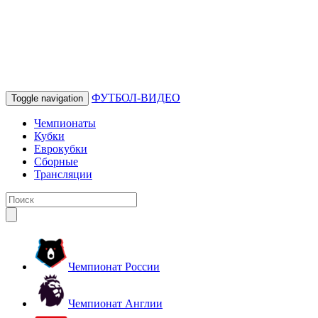
ФУТБОЛ-ВИДЕО
Toggle navigation
Чемпионаты
Кубки
Еврокубки
Сборные
Трансляции
Чемпионат России
Чемпионат Англии