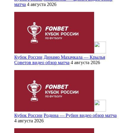
матча
4 августа 2026
Кубок России
Динамо Махачкала — Крылья
Советов видео обзор матча
4 августа 2026
Кубок России
Родина — Рубин видео обзор матча
4 августа 2026