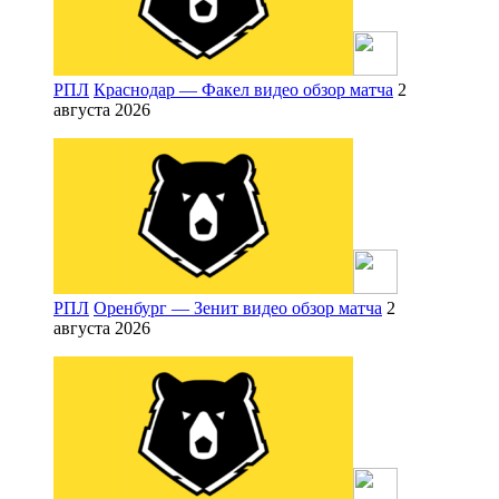
РПЛ
Краснодар — Факел видео обзор матча
2
августа 2026
РПЛ
Оренбург — Зенит видео обзор матча
2
августа 2026