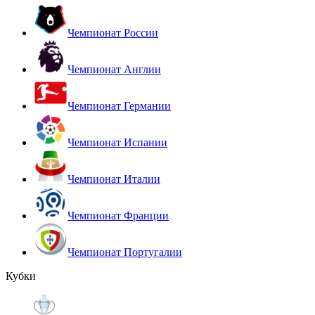
Чемпионат России
Чемпионат Англии
Чемпионат Германии
Чемпионат Испании
Чемпионат Италии
Чемпионат Франции
Чемпионат Португалии
Кубки