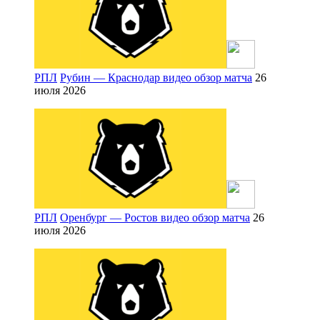
РПЛ
Рубин — Краснодар видео обзор матча
26
июля 2026
РПЛ
Оренбург — Ростов видео обзор матча
26
июля 2026