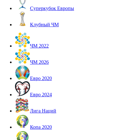
Суперкубок Европы
Клубный ЧМ
ЧМ 2022
ЧМ 2026
Евро 2020
Евро 2024
Лига Наций
Копа 2020