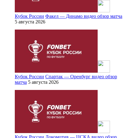
Кубок России
Факел — Динамо видео обзор матча
5 августа 2026
Кубок России
Спартак — Оренбург видео обзор
матча
5 августа 2026
Кубок России
Локомотив — ЦСКА видео обзор