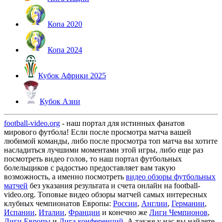
Копа 2020
Копа 2024
Кубок Африки 2025
Кубок Азии
football-video.org
- наш портал для истинных фанатов
мирового футбола! Если после просмотра матча вашей
любимой команды, либо после просмотра топ матча вы хотите
насладиться лучшими моментами этой игры, либо еще раз
посмотреть видео голов, то наш портал футбольных
болельщиков с радостью предоставляет вам такую
возможность, а именно посмотреть
видео обзоры футбольных
матчей
без указания результата и счета онлайн на football-
video.org. Топовые видео обзоры матчей самых интересных
клубных чемпионатов Европы:
России
,
Англии
,
Германии
,
Испании
,
Италии
,
Франции
и конечно же
Лиги Чемпионов
,
Лиги Европы
и
Лига конференций
. А также у нас вы найдете