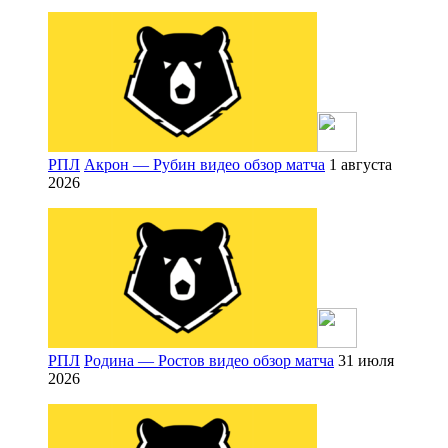
РПЛ
Акрон — Рубин видео обзор матча
1 августа
2026
РПЛ
Родина — Ростов видео обзор матча
31 июля
2026