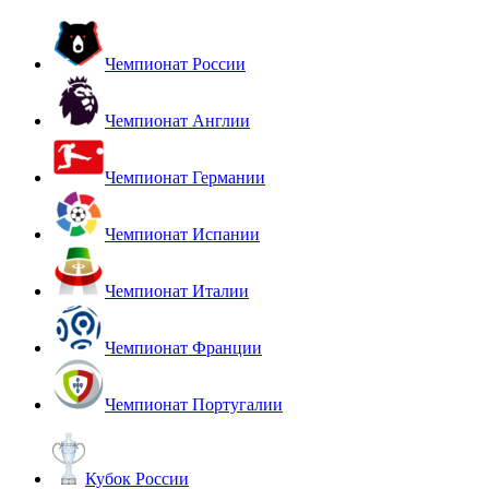
Чемпионат России
Чемпионат Англии
Чемпионат Германии
Чемпионат Испании
Чемпионат Италии
Чемпионат Франции
Чемпионат Португалии
Кубок России