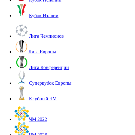
Кубок Италии
Лига Чемпионов
Лига Европы
Лига Конференций
Суперкубок Европы
Клубный ЧМ
ЧМ 2022
ЧМ 2026