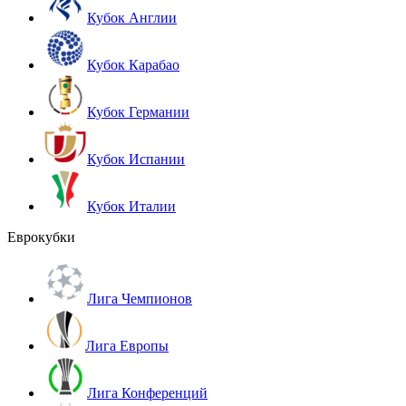
Кубок Англии
Кубок Карабао
Кубок Германии
Кубок Испании
Кубок Италии
Еврокубки
Лига Чемпионов
Лига Европы
Лига Конференций