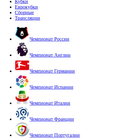
Кубки
Еврокубки
Сборные
Трансляции
Чемпионат России
Чемпионат Англии
Чемпионат Германии
Чемпионат Испании
Чемпионат Италии
Чемпионат Франции
Чемпионат Португалии