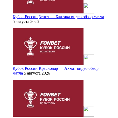
Кубок России
Зенит — Балтика видео обзор матча
5 августа 2026
Кубок России
Краснодар — Ахмат видео обзор
матча
5 августа 2026