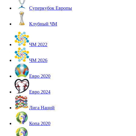
Суперкубок Европы
Клубный ЧМ
ЧМ 2022
ЧМ 2026
Евро 2020
Евро 2024
Лига Наций
Копа 2020