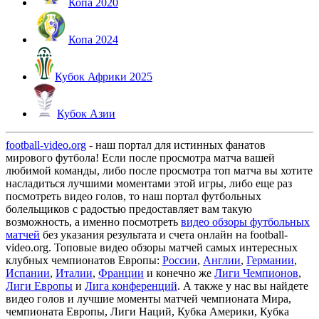
Копа 2020
Копа 2024
Кубок Африки 2025
Кубок Азии
football-video.org
- наш портал для истинных фанатов
мирового футбола! Если после просмотра матча вашей
любимой команды, либо после просмотра топ матча вы хотите
насладиться лучшими моментами этой игры, либо еще раз
посмотреть видео голов, то наш портал футбольных
болельщиков с радостью предоставляет вам такую
возможность, а именно посмотреть
видео обзоры футбольных
матчей
без указания результата и счета онлайн на football-
video.org. Топовые видео обзоры матчей самых интересных
клубных чемпионатов Европы:
России
,
Англии
,
Германии
,
Испании
,
Италии
,
Франции
и конечно же
Лиги Чемпионов
,
Лиги Европы
и
Лига конференций
. А также у нас вы найдете
видео голов и лучшие моменты матчей чемпионата Мира,
чемпионата Европы, Лиги Наций, Кубка Америки, Кубка