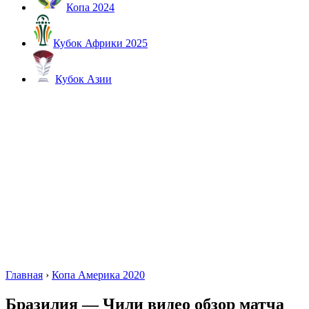
Копа 2024
Кубок Африки 2025
Кубок Азии
Главная
›
Копа Америка 2020
Бразилия — Чили видео обзор матча