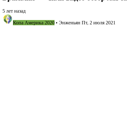
5 лет назад
Копа Америка 2020
•
Энженьян
Пт, 2 июля 2021