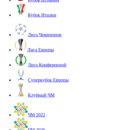
Кубок Италии
Лига Чемпионов
Лига Европы
Лига Конференций
Суперкубок Европы
Клубный ЧМ
ЧМ 2022
ЧМ 2026