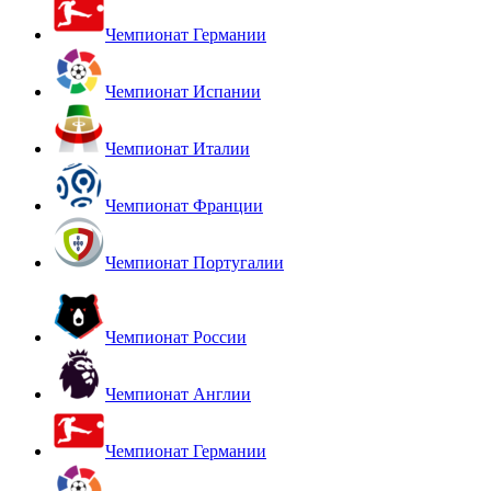
Чемпионат Германии
Чемпионат Испании
Чемпионат Италии
Чемпионат Франции
Чемпионат Португалии
Чемпионат России
Чемпионат Англии
Чемпионат Германии