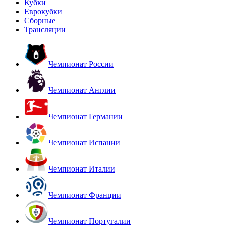
Кубки
Еврокубки
Сборные
Трансляции
Чемпионат России
Чемпионат Англии
Чемпионат Германии
Чемпионат Испании
Чемпионат Италии
Чемпионат Франции
Чемпионат Португалии