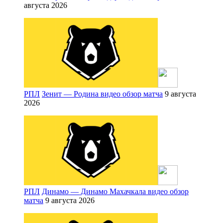
августа 2026
РПЛ
Зенит — Родина видео обзор матча
9 августа
2026
РПЛ
Динамо — Динамо Махачкала видео обзор
матча
9 августа 2026