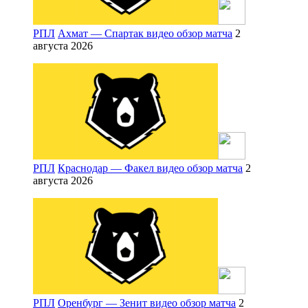
РПЛ
Ахмат — Спартак видео обзор матча
2
августа 2026
РПЛ
Краснодар — Факел видео обзор матча
2
августа 2026
РПЛ
Оренбург — Зенит видео обзор матча
2