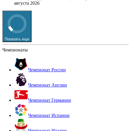
августа 2026
Показать еще
Чемпионаты
Чемпионат России
Чемпионат Англии
Чемпионат Германии
Чемпионат Испании
Чемпионат Италии