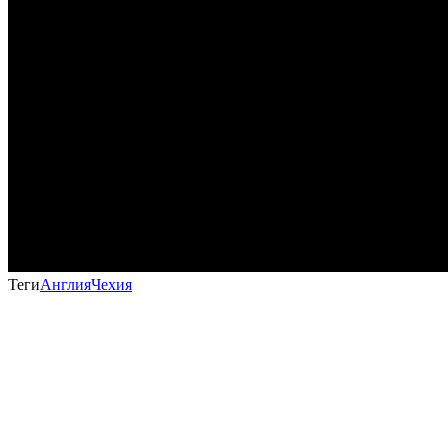
Теги
Англия
Чехия