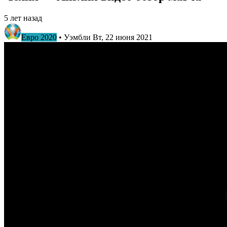
5 лет назад
Евро 2020
•
Уэмбли
Вт, 22 июня 2021