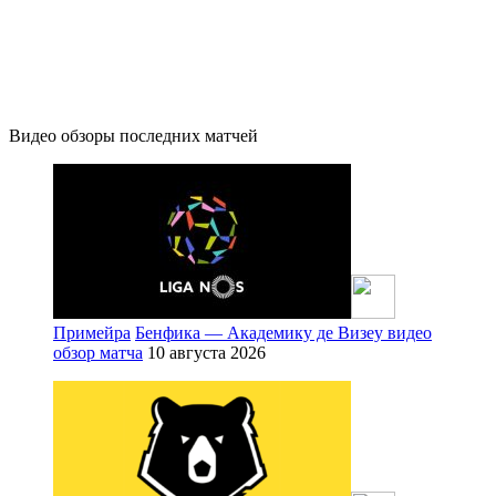
Видео обзоры последних матчей
Примейра
Бенфика — Академику де Визеу видео
обзор матча
10 августа 2026