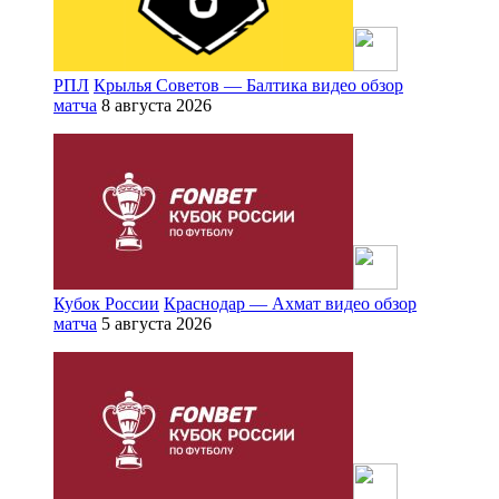
РПЛ
Крылья Советов — Балтика видео обзор
матча
8 августа 2026
Кубок России
Краснодар — Ахмат видео обзор
матча
5 августа 2026