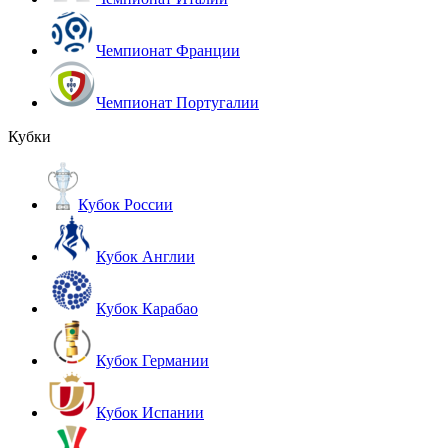
Чемпионат Франции
Чемпионат Португалии
Кубки
Кубок России
Кубок Англии
Кубок Карабао
Кубок Германии
Кубок Испании