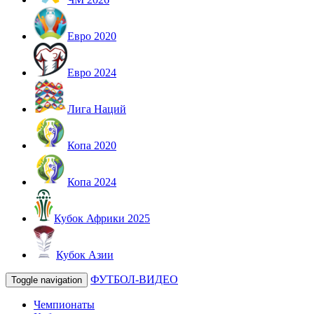
Евро 2020
Евро 2024
Лига Наций
Копа 2020
Копа 2024
Кубок Африки 2025
Кубок Азии
ФУТБОЛ-ВИДЕО
Toggle navigation
Чемпионаты