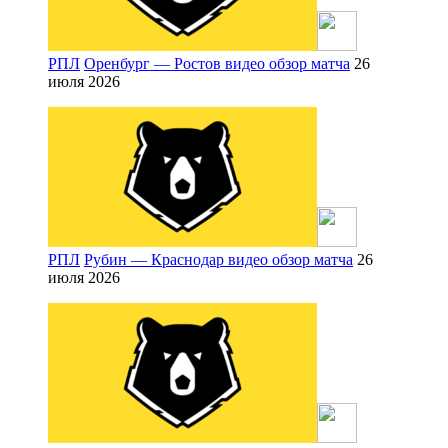
РПЛ
Оренбург — Ростов видео обзор матча
26
июля 2026
РПЛ
Рубин — Краснодар видео обзор матча
26
июля 2026