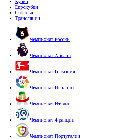
Кубки
Еврокубки
Сборные
Трансляции
Чемпионат России
Чемпионат Англии
Чемпионат Германии
Чемпионат Испании
Чемпионат Италии
Чемпионат Франции
Чемпионат Португалии