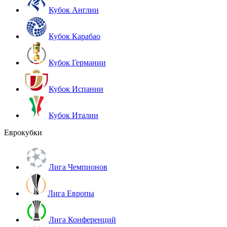
Кубок Англии
Кубок Карабао
Кубок Германии
Кубок Испании
Кубок Италии
Еврокубки
Лига Чемпионов
Лига Европы
Лига Конференций