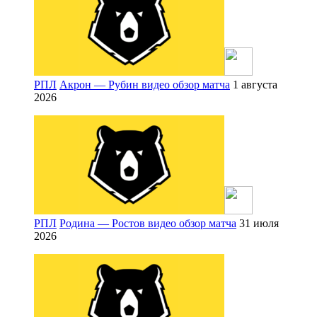
РПЛ
Акрон — Рубин видео обзор матча
1 августа
2026
РПЛ
Родина — Ростов видео обзор матча
31 июля
2026