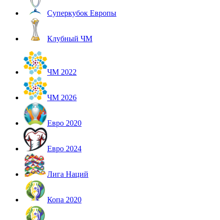
Суперкубок Европы
Клубный ЧМ
ЧМ 2022
ЧМ 2026
Евро 2020
Евро 2024
Лига Наций
Копа 2020