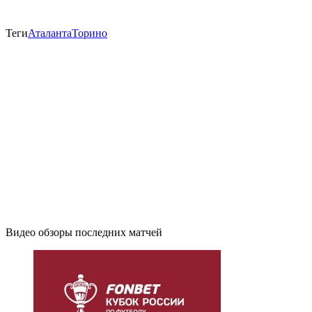
Теги
Аталанта
Торино
Видео обзоры последних матчей