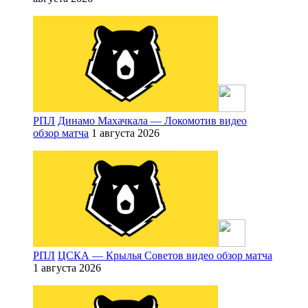
РПЛ
Динамо Махачкала — Локомотив видео
обзор матча
1 августа 2026
РПЛ
ЦСКА — Крылья Советов видео обзор матча
1 августа 2026