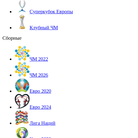
Суперкубок Европы
Клубный ЧМ
Сборные
ЧМ 2022
ЧМ 2026
Евро 2020
Евро 2024
Лига Наций