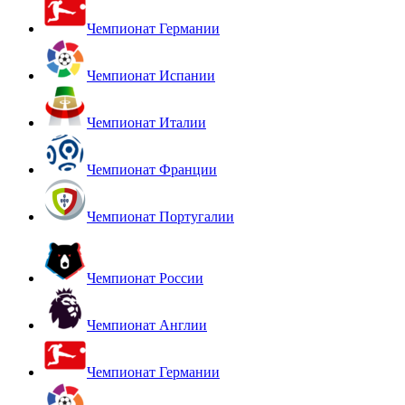
Чемпионат Германии
Чемпионат Испании
Чемпионат Италии
Чемпионат Франции
Чемпионат Португалии
Чемпионат России
Чемпионат Англии
Чемпионат Германии