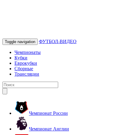
ФУТБОЛ-ВИДЕО
Toggle navigation
Чемпионаты
Кубки
Еврокубки
Сборные
Трансляции
Чемпионат России
Чемпионат Англии