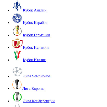
Кубок Англии
Кубок Карабао
Кубок Германии
Кубок Испании
Кубок Италии
Лига Чемпионов
Лига Европы
Лига Конференций