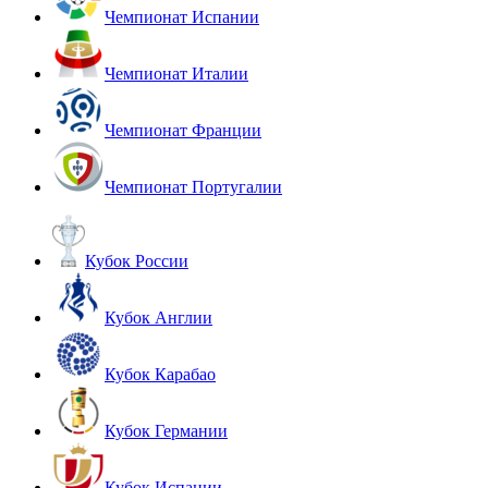
Чемпионат Испании
Чемпионат Италии
Чемпионат Франции
Чемпионат Португалии
Кубок России
Кубок Англии
Кубок Карабао
Кубок Германии
Кубок Испании