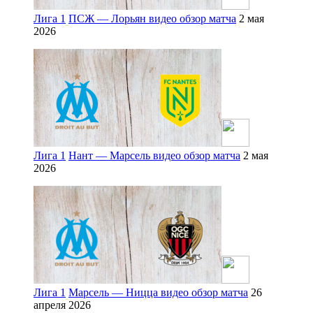
Лига 1
ПСЖ — Лорьян видео обзор матча
2 мая
2026
Лига 1
Нант — Марсель видео обзор матча
2 мая
2026
Лига 1
Марсель — Ницца видео обзор матча
26
апреля 2026