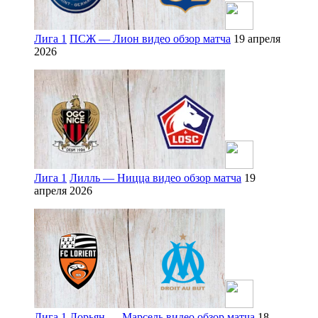
Лига 1
ПСЖ — Лион видео обзор матча
19 апреля
2026
Лига 1
Лилль — Ницца видео обзор матча
19
апреля 2026
Лига 1
Лорьян — Марсель видео обзор матча
18