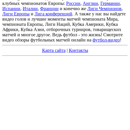
клубных чемпионатов Европы:
России
,
Англии
,
Германии
,
Испании
,
Италии
,
Франции
и конечно же
Лиги Чемпионов
,
Лиги Европы
и
Лига конференций
. А также у нас вы найдете
видео голов и лучшие моменты матчей чемпионата Мира,
чемпионата Европы, Лиги Наций, Кубка Америки, Кубка
Африки, Кубка Азии, отборочных турниров, товарищеских
матчей и многое другое. Ведь футбол - это жизнь! Смотрите
видео обзоры футбольных матчей онлайн на
футбол-видео
!
Карта сайта
|
Контакты