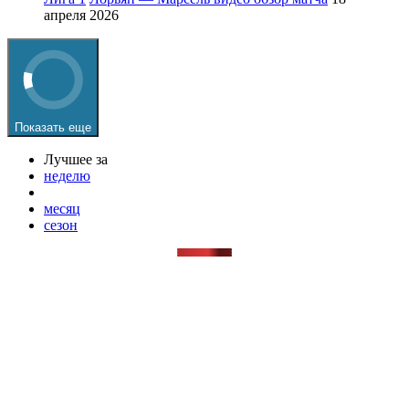
апреля 2026
Показать еще
Лучшее за
неделю
месяц
сезон