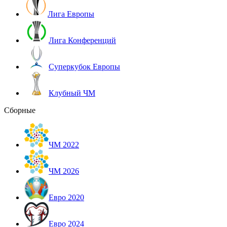
Лига Европы
Лига Конференций
Суперкубок Европы
Клубный ЧМ
Сборные
ЧМ 2022
ЧМ 2026
Евро 2020
Евро 2024