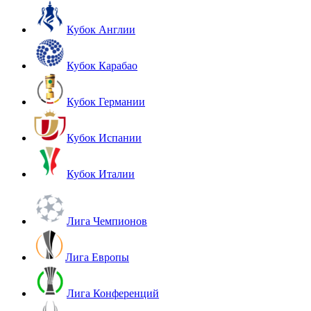
Кубок Англии
Кубок Карабао
Кубок Германии
Кубок Испании
Кубок Италии
Лига Чемпионов
Лига Европы
Лига Конференций