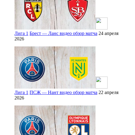
Лига 1
Брест — Ланс видео обзор матча
24 апреля
2026
Лига 1
ПСЖ — Нант видео обзор матча
22 апреля
2026