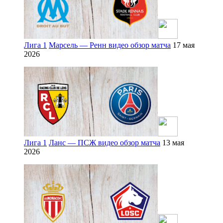
Лига 1
Марсель — Ренн видео обзор матча
17 мая
2026
Лига 1
Ланс — ПСЖ видео обзор матча
13 мая
2026