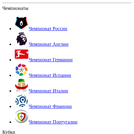
Чемпионаты
Чемпионат России
Чемпионат Англии
Чемпионат Германии
Чемпионат Испании
Чемпионат Италии
Чемпионат Франции
Чемпионат Португалии
Кубки