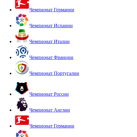
Чемпионат Германии
Чемпионат Испании
Чемпионат Италии
Чемпионат Франции
Чемпионат Португалии
Чемпионат России
Чемпионат Англии
Чемпионат Германии