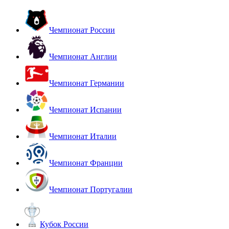
Чемпионат России
Чемпионат Англии
Чемпионат Германии
Чемпионат Испании
Чемпионат Италии
Чемпионат Франции
Чемпионат Португалии
Кубок России