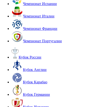
Чемпионат Испании
Чемпионат Италии
Чемпионат Франции
Чемпионат Португалии
Кубок России
Кубок Англии
Кубок Карабао
Кубок Германии
Кубок Испании