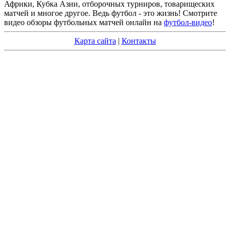
Африки, Кубка Азии, отборочных турниров, товарищеских
матчей и многое другое. Ведь футбол - это жизнь! Смотрите
видео обзоры футбольных матчей онлайн на
футбол-видео
!
Карта сайта
|
Контакты