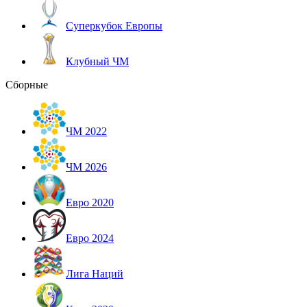
Суперкубок Европы
Клубный ЧМ
Сборные
ЧМ 2022
ЧМ 2026
Евро 2020
Евро 2024
Лига Наций