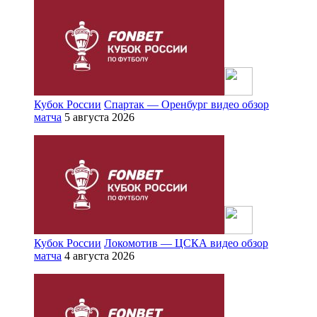
Кубок России
Спартак — Оренбург видео обзор
матча
5 августа 2026
Кубок России
Локомотив — ЦСКА видео обзор
матча
4 августа 2026