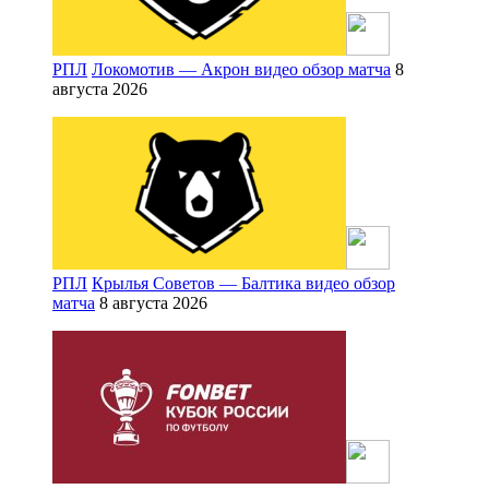
РПЛ
Локомотив — Акрон видео обзор матча
8
августа 2026
РПЛ
Крылья Советов — Балтика видео обзор
матча
8 августа 2026