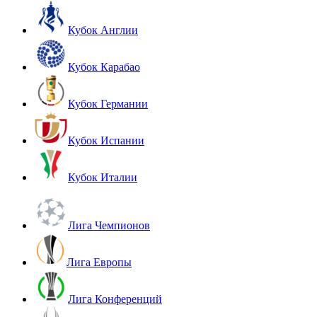
Кубок Англии
Кубок Карабао
Кубок Германии
Кубок Испании
Кубок Италии
Лига Чемпионов
Лига Европы
Лига Конференций