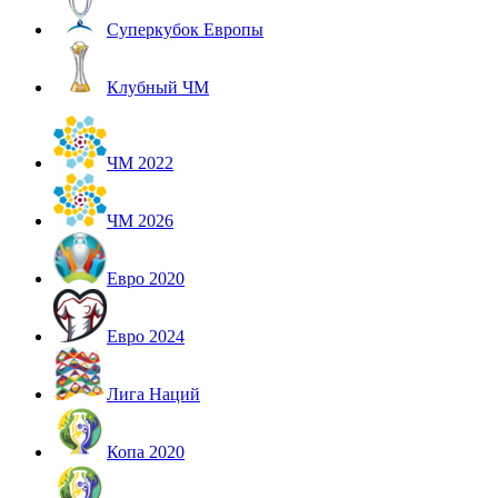
Суперкубок Европы
Клубный ЧМ
ЧМ 2022
ЧМ 2026
Евро 2020
Евро 2024
Лига Наций
Копа 2020