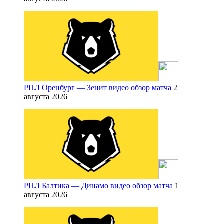
РПЛ
Оренбург — Зенит видео обзор матча
2
августа 2026
РПЛ
Балтика — Динамо видео обзор матча
1
августа 2026