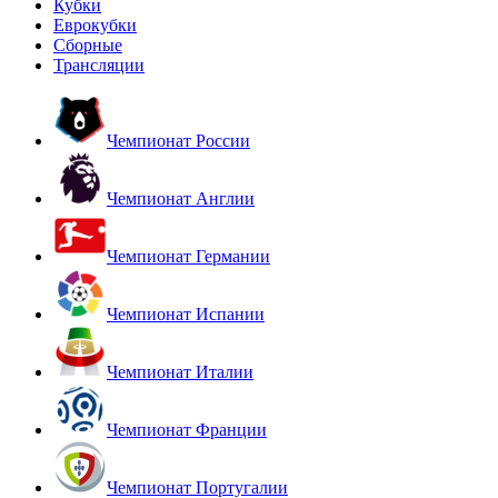
Кубки
Еврокубки
Сборные
Трансляции
Чемпионат России
Чемпионат Англии
Чемпионат Германии
Чемпионат Испании
Чемпионат Италии
Чемпионат Франции
Чемпионат Португалии