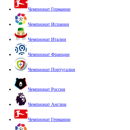
Чемпионат Германии
Чемпионат Испании
Чемпионат Италии
Чемпионат Франции
Чемпионат Португалии
Чемпионат России
Чемпионат Англии
Чемпионат Германии