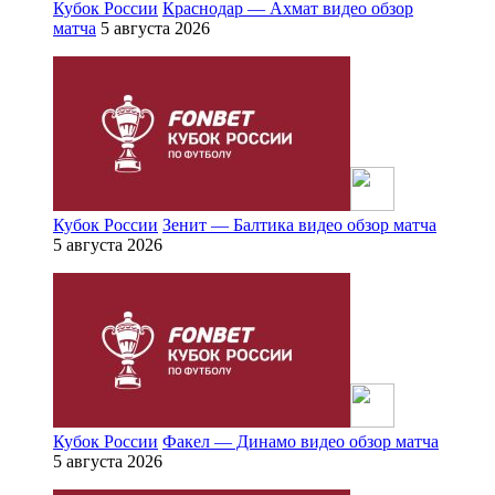
Кубок России
Краснодар — Ахмат видео обзор
матча
5 августа 2026
Кубок России
Зенит — Балтика видео обзор матча
5 августа 2026
Кубок России
Факел — Динамо видео обзор матча
5 августа 2026