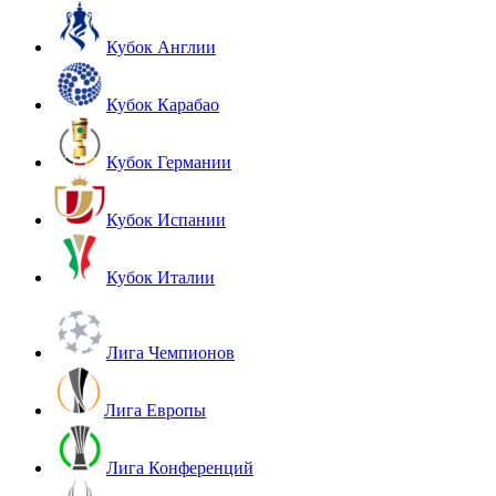
Кубок Англии
Кубок Карабао
Кубок Германии
Кубок Испании
Кубок Италии
Лига Чемпионов
Лига Европы
Лига Конференций