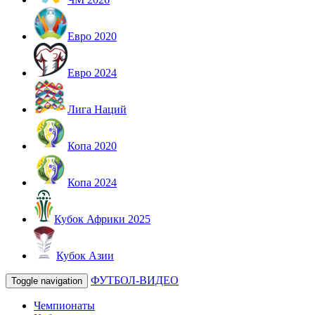
Евро 2020
Евро 2024
Лига Наций
Копа 2020
Копа 2024
Кубок Африки 2025
Кубок Азии
ФУТБОЛ-ВИДЕО
Toggle navigation
Чемпионаты