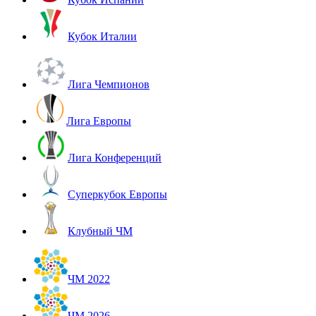
Кубок Италии
Лига Чемпионов
Лига Европы
Лига Конференций
Суперкубок Европы
Клубный ЧМ
ЧМ 2022
ЧМ 2026