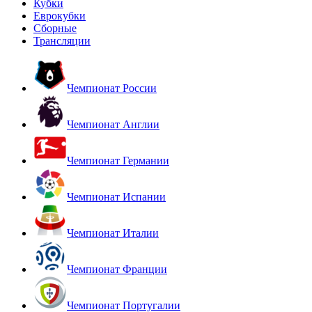
Кубки
Еврокубки
Сборные
Трансляции
Чемпионат России
Чемпионат Англии
Чемпионат Германии
Чемпионат Испании
Чемпионат Италии
Чемпионат Франции
Чемпионат Португалии