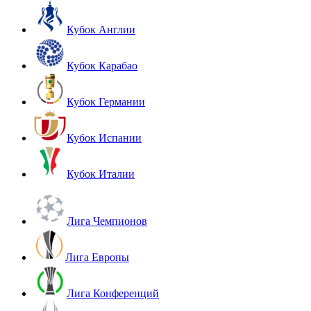
Кубок Англии
Кубок Карабао
Кубок Германии
Кубок Испании
Кубок Италии
Лига Чемпионов
Лига Европы
Лига Конференций