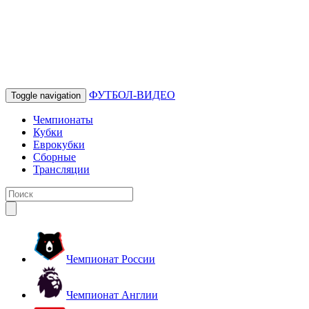
ФУТБОЛ-ВИДЕО
Toggle navigation
Чемпионаты
Кубки
Еврокубки
Сборные
Трансляции
Чемпионат России
Чемпионат Англии