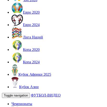
Евро 2020
Евро 2024
Лига Наций
Копа 2020
Копа 2024
Кубок Африки 2025
Кубок Азии
ФУТБОЛ-ВИДЕО
Toggle navigation
Чемпионаты