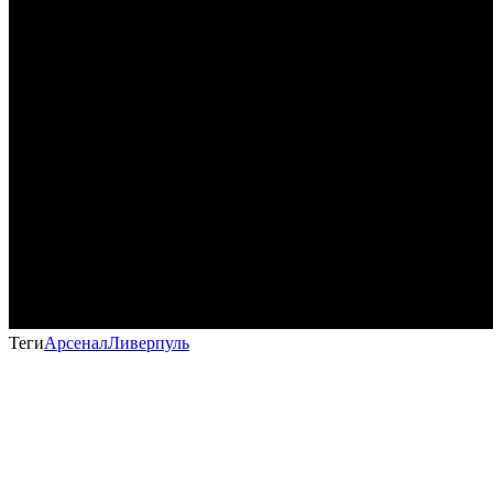
Теги
Арсенал
Ливерпуль