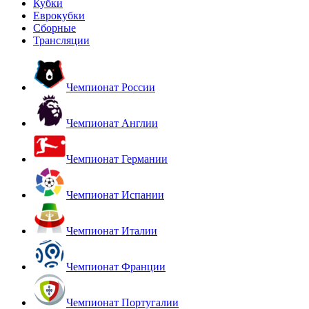
Кубки
Еврокубки
Сборные
Трансляции
Чемпионат России
Чемпионат Англии
Чемпионат Германии
Чемпионат Испании
Чемпионат Италии
Чемпионат Франции
Чемпионат Португалии