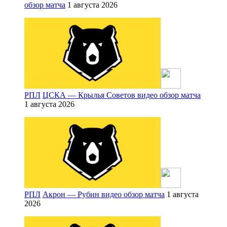
обзор матча
1 августа 2026
РПЛ
ЦСКА — Крылья Советов видео обзор матча
1 августа 2026
РПЛ
Акрон — Рубин видео обзор матча
1 августа
2026