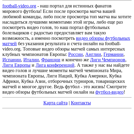
football-video.org
- наш портал для истинных фанатов
мирового футбола! Если после просмотра матча вашей
любимой команды, либо после просмотра топ матча вы хотите
насладиться лучшими моментами этой игры, либо еще раз
посмотреть видео голов, то наш портал футбольных
болельщиков с радостью предоставляет вам такую
возможность, а именно посмотреть
видео обзоры футбольных
матчей
без указания результата и счета онлайн на football-
video.org. Топовые видео обзоры матчей самых интересных
клубных чемпионатов Европы:
России
,
Англии
,
Германии
,
Испании
,
Италии
,
Франции
и конечно же
Лиги Чемпионов
,
Лиги Европы
и
Лига конференций
. А также у нас вы найдете
видео голов и лучшие моменты матчей чемпионата Мира,
чемпионата Европы, Лиги Наций, Кубка Америки, Кубка
Африки, Кубка Азии, отборочных турниров, товарищеских
матчей и многое другое. Ведь футбол - это жизнь! Смотрите
видео обзоры футбольных матчей онлайн на
футбол-видео
!
Карта сайта
|
Контакты