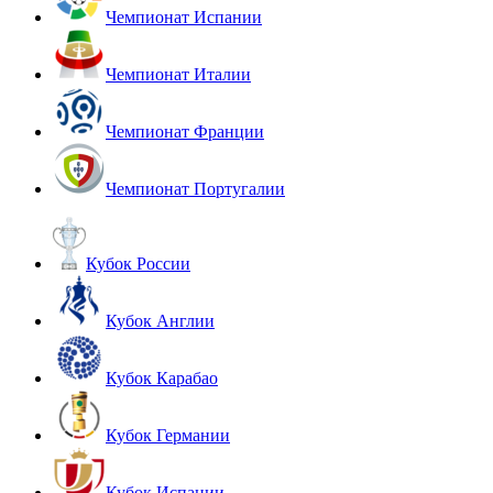
Чемпионат Испании
Чемпионат Италии
Чемпионат Франции
Чемпионат Португалии
Кубок России
Кубок Англии
Кубок Карабао
Кубок Германии
Кубок Испании