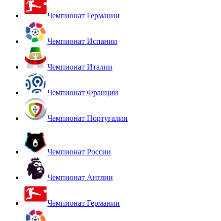
Чемпионат Германии
Чемпионат Испании
Чемпионат Италии
Чемпионат Франции
Чемпионат Португалии
Чемпионат России
Чемпионат Англии
Чемпионат Германии