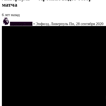
матча
6 лет назад
Премьер-лига
•
Энфилд, Ливерпуль
Пн, 28 сентября 2020