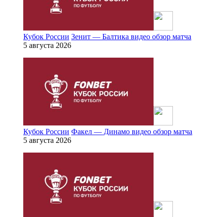
Кубок России
Зенит — Балтика видео обзор матча
5 августа 2026
Кубок России
Факел — Динамо видео обзор матча
5 августа 2026