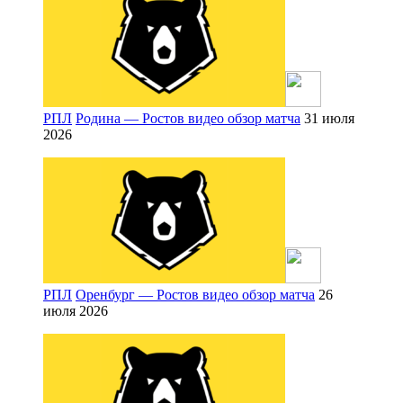
РПЛ
Родина — Ростов видео обзор матча
31 июля
2026
РПЛ
Оренбург — Ростов видео обзор матча
26
июля 2026