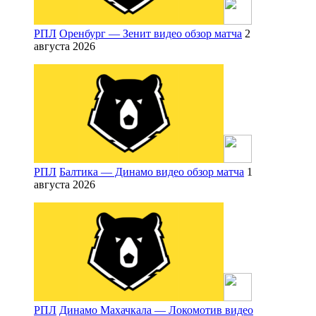
РПЛ
Оренбург — Зенит видео обзор матча
2
августа 2026
РПЛ
Балтика — Динамо видео обзор матча
1
августа 2026
РПЛ
Динамо Махачкала — Локомотив видео