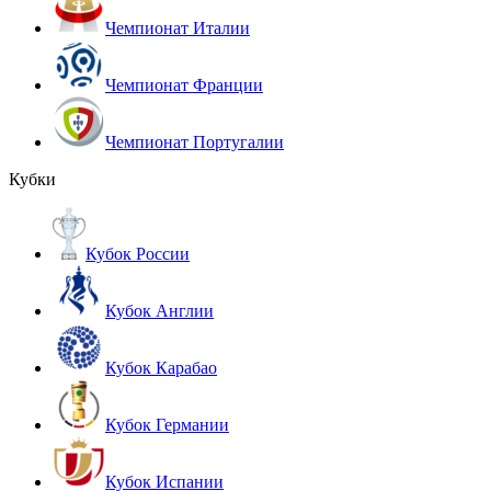
Чемпионат Италии
Чемпионат Франции
Чемпионат Португалии
Кубки
Кубок России
Кубок Англии
Кубок Карабао
Кубок Германии
Кубок Испании