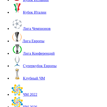
Кубок Италии
Лига Чемпионов
Лига Европы
Лига Конференций
Суперкубок Европы
Клубный ЧМ
ЧМ 2022
ЧМ 2026