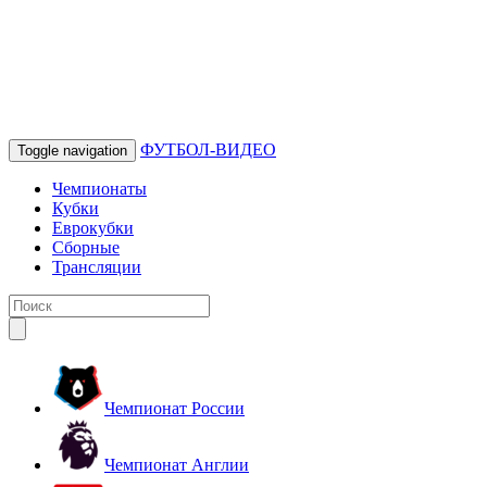
ФУТБОЛ-ВИДЕО
Toggle navigation
Чемпионаты
Кубки
Еврокубки
Сборные
Трансляции
Чемпионат России
Чемпионат Англии