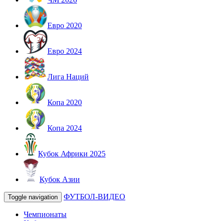
Евро 2020
Евро 2024
Лига Наций
Копа 2020
Копа 2024
Кубок Африки 2025
Кубок Азии
ФУТБОЛ-ВИДЕО
Toggle navigation
Чемпионаты