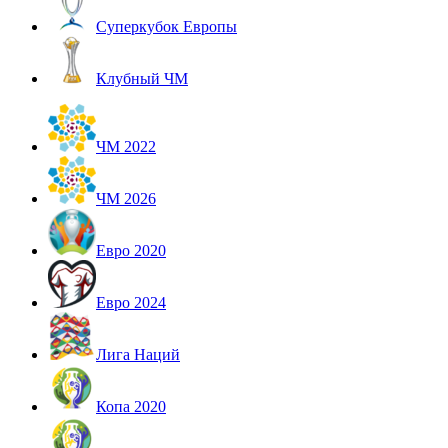
Суперкубок Европы
Клубный ЧМ
ЧМ 2022
ЧМ 2026
Евро 2020
Евро 2024
Лига Наций
Копа 2020