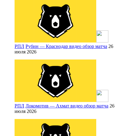
РПЛ
Рубин — Краснодар видео обзор матча
26
июля 2026
РПЛ
Локомотив — Ахмат видео обзор матча
26
июля 2026