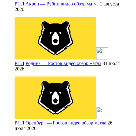
РПЛ
Акрон — Рубин видео обзор матча
1 августа
2026
РПЛ
Родина — Ростов видео обзор матча
31 июля
2026
РПЛ
Оренбург — Ростов видео обзор матча
26
июля 2026