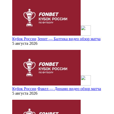
Кубок России
Зенит — Балтика видео обзор матча
5 августа 2026
Кубок России
Факел — Динамо видео обзор матча
5 августа 2026