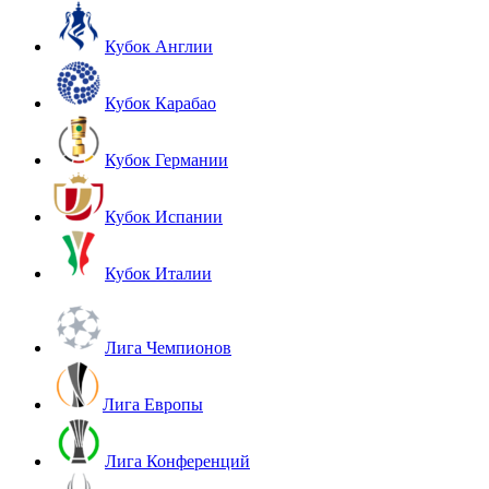
Кубок Англии
Кубок Карабао
Кубок Германии
Кубок Испании
Кубок Италии
Лига Чемпионов
Лига Европы
Лига Конференций