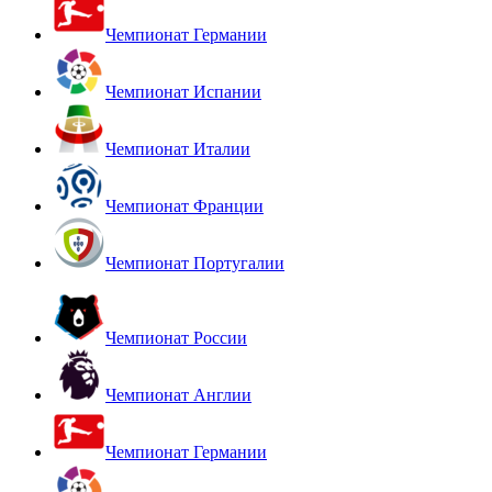
Чемпионат Германии
Чемпионат Испании
Чемпионат Италии
Чемпионат Франции
Чемпионат Португалии
Чемпионат России
Чемпионат Англии
Чемпионат Германии