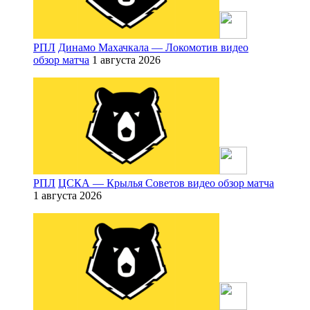
РПЛ
Динамо Махачкала — Локомотив видео
обзор матча
1 августа 2026
РПЛ
ЦСКА — Крылья Советов видео обзор матча
1 августа 2026