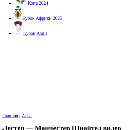
Копа 2024
Кубок Африки 2025
Кубок Азии
Главная
›
АПЛ
Лестер — Манчестер Юнайтед видео