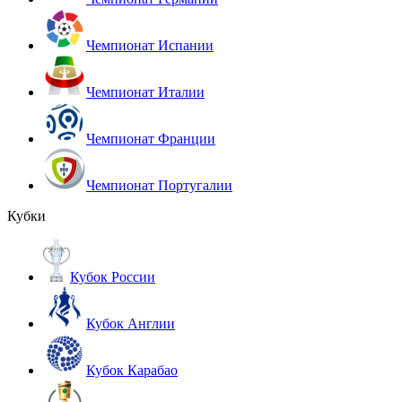
Чемпионат Испании
Чемпионат Италии
Чемпионат Франции
Чемпионат Португалии
Кубки
Кубок России
Кубок Англии
Кубок Карабао