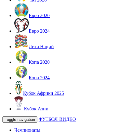
Евро 2020
Евро 2024
Лига Наций
Копа 2020
Копа 2024
Кубок Африки 2025
Кубок Азии
ФУТБОЛ-ВИДЕО
Toggle navigation
Чемпионаты