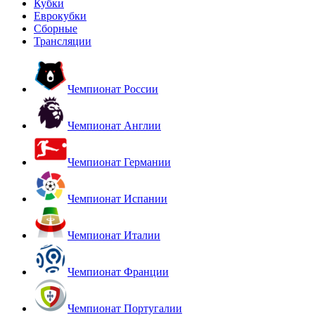
Кубки
Еврокубки
Сборные
Трансляции
Чемпионат России
Чемпионат Англии
Чемпионат Германии
Чемпионат Испании
Чемпионат Италии
Чемпионат Франции
Чемпионат Португалии