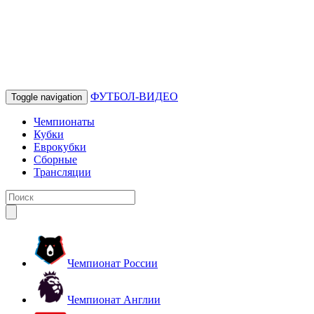
ФУТБОЛ-ВИДЕО
Toggle navigation
Чемпионаты
Кубки
Еврокубки
Сборные
Трансляции
Чемпионат России
Чемпионат Англии