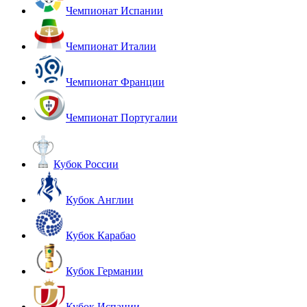
Чемпионат Испании
Чемпионат Италии
Чемпионат Франции
Чемпионат Португалии
Кубок России
Кубок Англии
Кубок Карабао
Кубок Германии
Кубок Испании