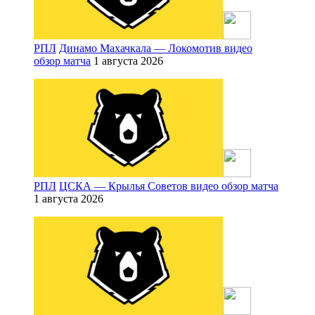
РПЛ
Динамо Махачкала — Локомотив видео
обзор матча
1 августа 2026
РПЛ
ЦСКА — Крылья Советов видео обзор матча
1 августа 2026