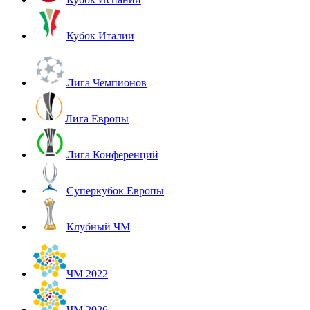
Кубок Италии
Лига Чемпионов
Лига Европы
Лига Конференций
Суперкубок Европы
Клубный ЧМ
ЧМ 2022
ЧМ 2026