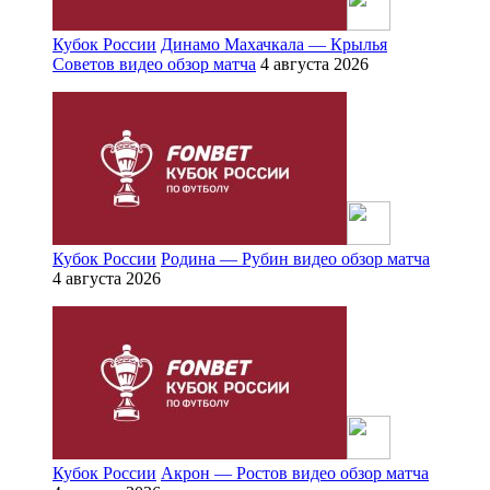
Кубок России
Динамо Махачкала — Крылья
Советов видео обзор матча
4 августа 2026
Кубок России
Родина — Рубин видео обзор матча
4 августа 2026
Кубок России
Акрон — Ростов видео обзор матча