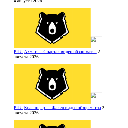
4 августа 2026
РПЛ
Ахмат — Спартак видео обзор матча
2
августа 2026
РПЛ
Краснодар — Факел видео обзор матча
2
августа 2026