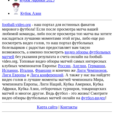
Кубок Африки 2025
Кубок Азии
football-video.org
- наш портал для истинных фанатов
мирового футбола! Если после просмотра матча вашей
любимой команды, либо после просмотра топ матча вы хотите
насладиться лучшими моментами этой игры, либо еще раз
посмотреть видео голов, то наш портал футбольных
болельщиков с радостью предоставляет вам такую
возможность, а именно посмотреть
видео обзоры футбольных
матчей
без указания результата и счета онлайн на football-
video.org. Топовые видео обзоры матчей самых интересных
клубных чемпионатов Европы:
России
,
Англии
,
Германии
,
Испании
,
Италии
,
Франции
и конечно же
Лиги Чемпионов
,
Лиги Европы
и
Лига конференций
. А также у нас вы найдете
видео голов и лучшие моменты матчей чемпионата Мира,
чемпионата Европы, Лиги Наций, Кубка Америки, Кубка
Африки, Кубка Азии, отборочных турниров, товарищеских
матчей и многое другое. Ведь футбол - это жизнь! Смотрите
видео обзоры футбольных матчей онлайн на
футбол-видео
!
Карта сайта
|
Контакты