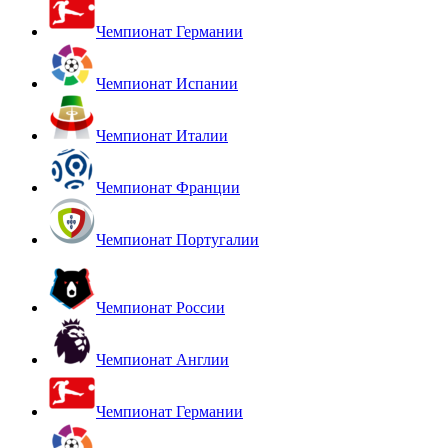
Чемпионат Германии
Чемпионат Испании
Чемпионат Италии
Чемпионат Франции
Чемпионат Португалии
Чемпионат России
Чемпионат Англии
Чемпионат Германии