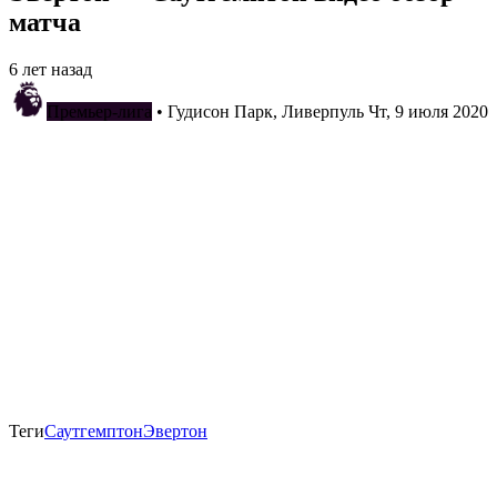
матча
6 лет назад
Премьер-лига
•
Гудисон Парк, Ливерпуль
Чт, 9 июля 2020
Теги
Саутгемптон
Эвертон