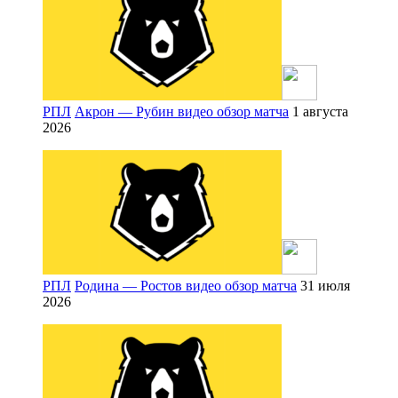
РПЛ
Акрон — Рубин видео обзор матча
1 августа
2026
РПЛ
Родина — Ростов видео обзор матча
31 июля
2026