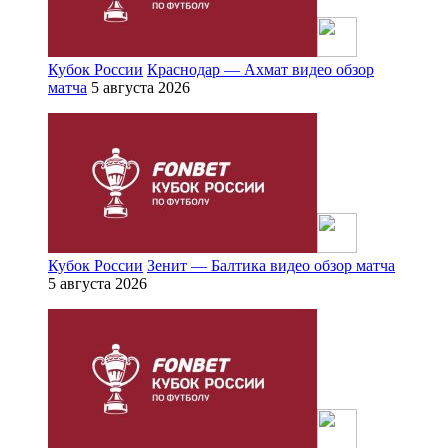
Кубок России
Краснодар — Ахмат видео обзор
матча
5 августа 2026
Кубок России
Зенит — Балтика видео обзор матча
5 августа 2026