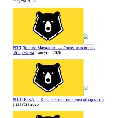
августа 2026
РПЛ
Динамо Махачкала — Локомотив видео
обзор матча
1 августа 2026
РПЛ
ЦСКА — Крылья Советов видео обзор матча
1 августа 2026