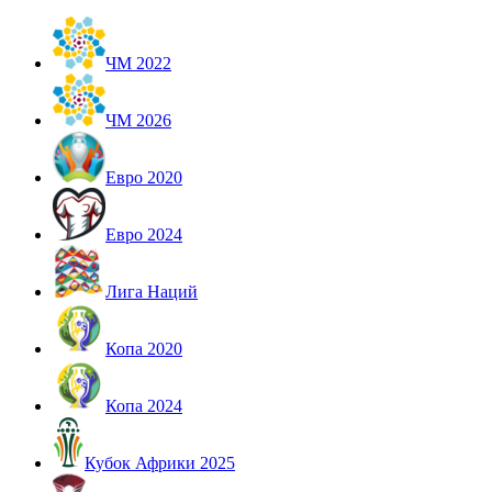
ЧМ 2022
ЧМ 2026
Евро 2020
Евро 2024
Лига Наций
Копа 2020
Копа 2024
Кубок Африки 2025