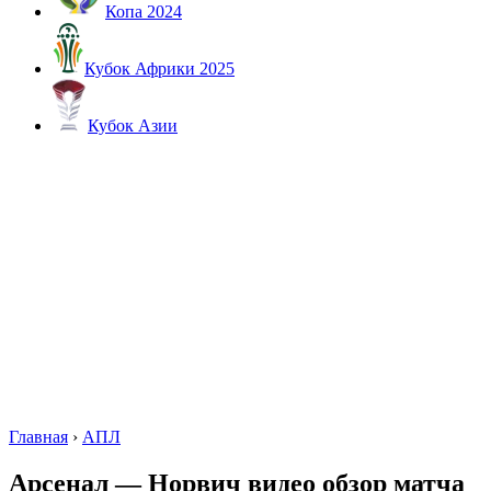
Копа 2024
Кубок Африки 2025
Кубок Азии
Главная
›
АПЛ
Арсенал — Норвич видео обзор матча