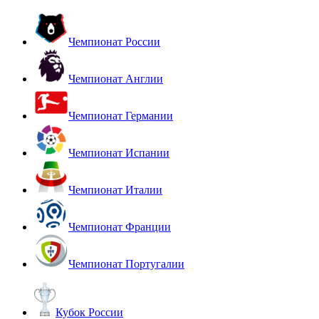
Чемпионат России
Чемпионат Англии
Чемпионат Германии
Чемпионат Испании
Чемпионат Италии
Чемпионат Франции
Чемпионат Португалии
Кубок России