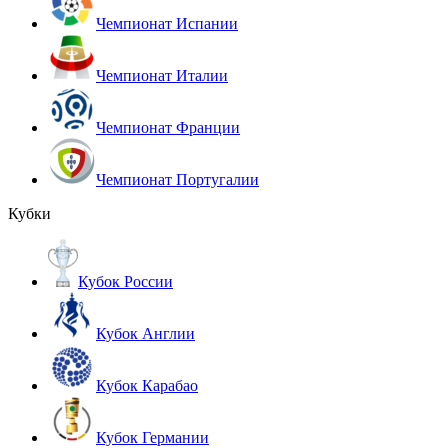
Чемпионат Испании
Чемпионат Италии
Чемпионат Франции
Чемпионат Португалии
Кубки
Кубок России
Кубок Англии
Кубок Карабао
Кубок Германии