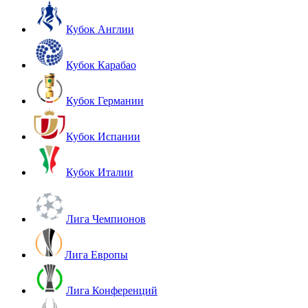
Кубок Англии
Кубок Карабао
Кубок Германии
Кубок Испании
Кубок Италии
Лига Чемпионов
Лига Европы
Лига Конференций