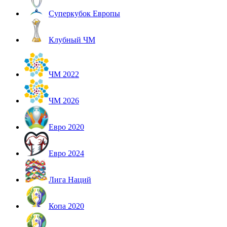
Суперкубок Европы
Клубный ЧМ
ЧМ 2022
ЧМ 2026
Евро 2020
Евро 2024
Лига Наций
Копа 2020