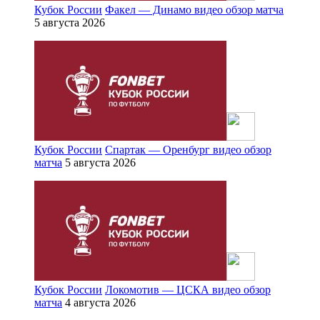
Кубок России
Факел — Динамо видео обзор матча
5 августа 2026
Кубок России
Спартак — Оренбург видео обзор
матча
5 августа 2026
Кубок России
Локомотив — ЦСКА видео обзор
матча
4 августа 2026