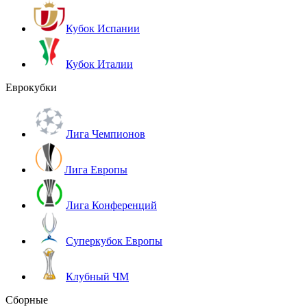
Кубок Испании
Кубок Италии
Еврокубки
Лига Чемпионов
Лига Европы
Лига Конференций
Суперкубок Европы
Клубный ЧМ
Сборные