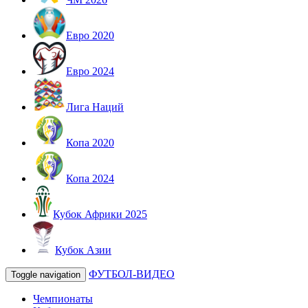
Евро 2020
Евро 2024
Лига Наций
Копа 2020
Копа 2024
Кубок Африки 2025
Кубок Азии
ФУТБОЛ-ВИДЕО
Toggle navigation
Чемпионаты