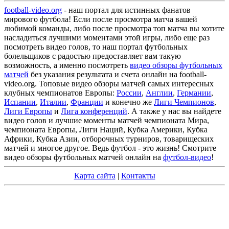
football-video.org
- наш портал для истинных фанатов
мирового футбола! Если после просмотра матча вашей
любимой команды, либо после просмотра топ матча вы хотите
насладиться лучшими моментами этой игры, либо еще раз
посмотреть видео голов, то наш портал футбольных
болельщиков с радостью предоставляет вам такую
возможность, а именно посмотреть
видео обзоры футбольных
матчей
без указания результата и счета онлайн на football-
video.org. Топовые видео обзоры матчей самых интересных
клубных чемпионатов Европы:
России
,
Англии
,
Германии
,
Испании
,
Италии
,
Франции
и конечно же
Лиги Чемпионов
,
Лиги Европы
и
Лига конференций
. А также у нас вы найдете
видео голов и лучшие моменты матчей чемпионата Мира,
чемпионата Европы, Лиги Наций, Кубка Америки, Кубка
Африки, Кубка Азии, отборочных турниров, товарищеских
матчей и многое другое. Ведь футбол - это жизнь! Смотрите
видео обзоры футбольных матчей онлайн на
футбол-видео
!
Карта сайта
|
Контакты