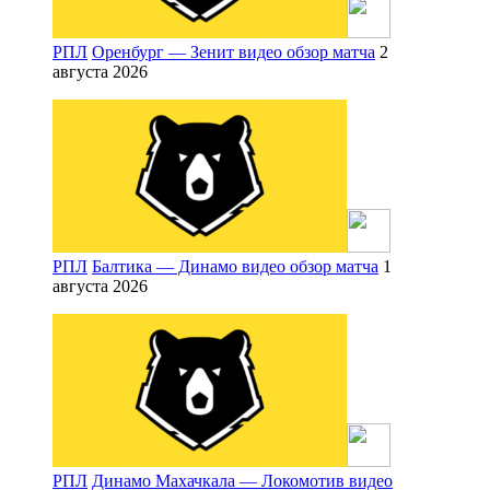
РПЛ
Оренбург — Зенит видео обзор матча
2
августа 2026
РПЛ
Балтика — Динамо видео обзор матча
1
августа 2026
РПЛ
Динамо Махачкала — Локомотив видео