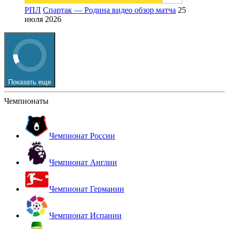
РПЛ
Спартак — Родина видео обзор матча
25
июля 2026
Показать еще
Чемпионаты
Чемпионат России
Чемпионат Англии
Чемпионат Германии
Чемпионат Испании