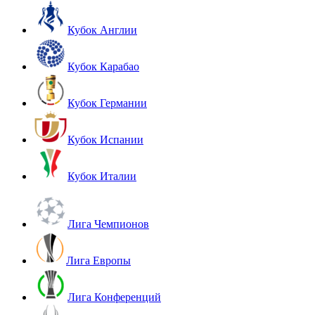
Кубок Англии
Кубок Карабао
Кубок Германии
Кубок Испании
Кубок Италии
Лига Чемпионов
Лига Европы
Лига Конференций