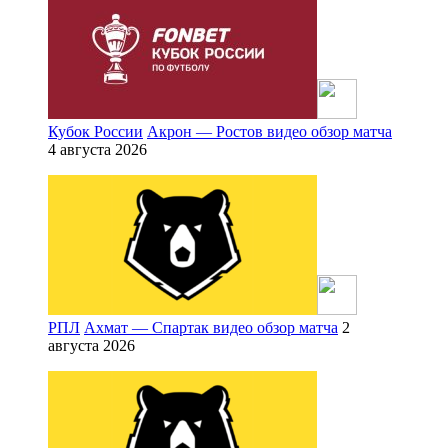
Кубок России
Акрон — Ростов видео обзор матча
4 августа 2026
РПЛ
Ахмат — Спартак видео обзор матча
2
августа 2026