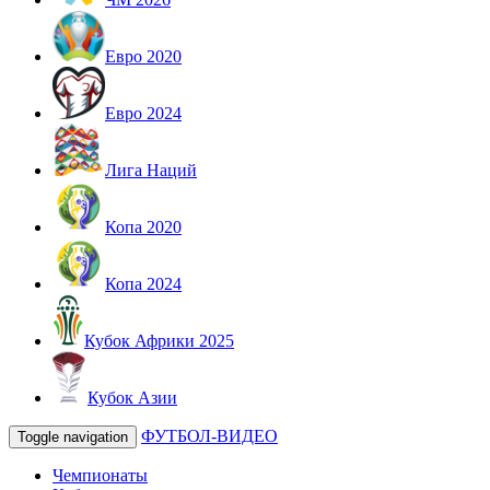
Евро 2020
Евро 2024
Лига Наций
Копа 2020
Копа 2024
Кубок Африки 2025
Кубок Азии
ФУТБОЛ-ВИДЕО
Toggle navigation
Чемпионаты