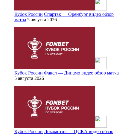
Кубок России
Спартак — Оренбург видео обзор
матча
5 августа 2026
Кубок России
Факел — Динамо видео обзор матча
5 августа 2026
Кубок России
Локомотив — ЦСКА видео обзор