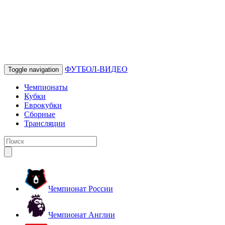
ФУТБОЛ-ВИДЕО
Toggle navigation
Чемпионаты
Кубки
Еврокубки
Сборные
Трансляции
Чемпионат России
Чемпионат Англии