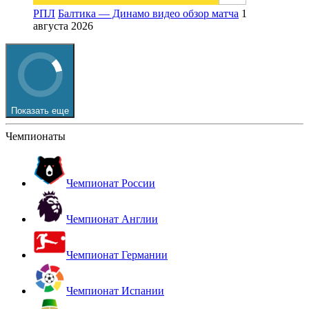
РПЛ
Балтика — Динамо видео обзор матча
1
августа 2026
Показать еще
Чемпионаты
Чемпионат России
Чемпионат Англии
Чемпионат Германии
Чемпионат Испании