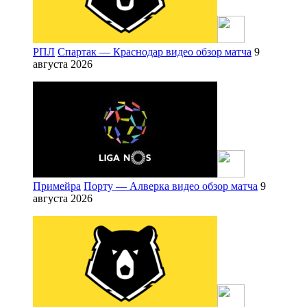
РПЛ
Спартак — Краснодар видео обзор матча
9
августа 2026
Примейра
Порту — Алверка видео обзор матча
9
августа 2026