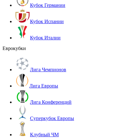
Кубок Германии
Кубок Испании
Кубок Италии
Еврокубки
Лига Чемпионов
Лига Европы
Лига Конференций
Суперкубок Европы
Клубный ЧМ