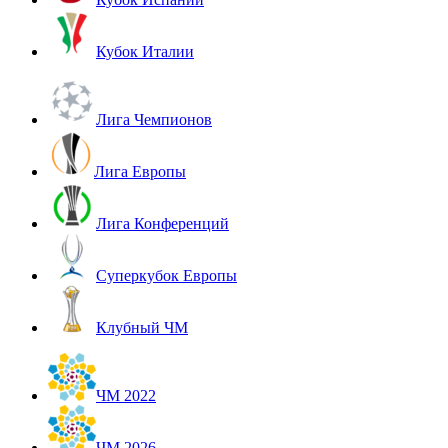
Кубок Италии
Лига Чемпионов
Лига Европы
Лига Конференций
Суперкубок Европы
Клубный ЧМ
ЧМ 2022
ЧМ 2026