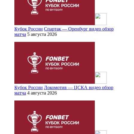
Кубок России
Спартак — Оренбург видео обзор
матча
5 августа 2026
Кубок России
Локомотив — ЦСКА видео обзор
матча
4 августа 2026