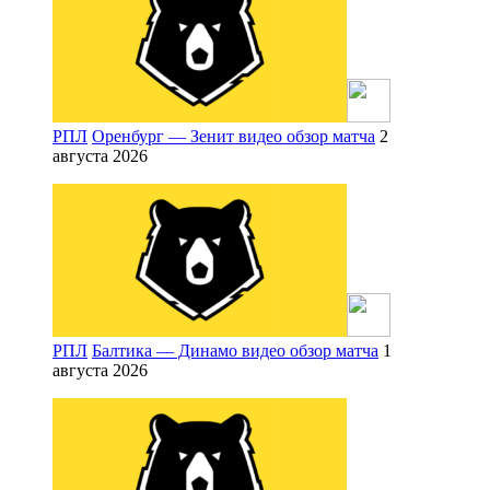
РПЛ
Оренбург — Зенит видео обзор матча
2
августа 2026
РПЛ
Балтика — Динамо видео обзор матча
1
августа 2026