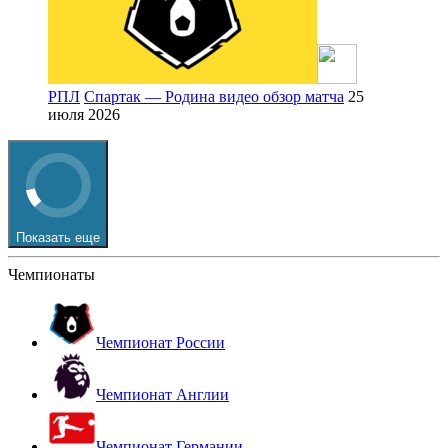
РПЛ
Спартак — Родина видео обзор матча
25
июля 2026
Показать еще
Чемпионаты
Чемпионат России
Чемпионат Англии
Чемпионат Германии