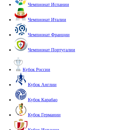
Чемпионат Испании
Чемпионат Италии
Чемпионат Франции
Чемпионат Португалии
Кубок России
Кубок Англии
Кубок Карабао
Кубок Германии
Кубок Испании