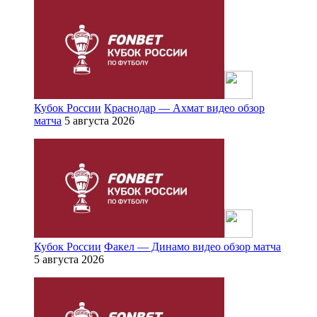
Кубок России
Краснодар — Ахмат видео обзор
матча
5 августа 2026
Кубок России
Факел — Динамо видео обзор матча
5 августа 2026