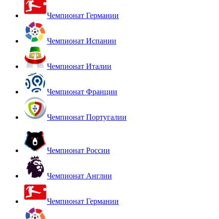
Чемпионат Германии
Чемпионат Испании
Чемпионат Италии
Чемпионат Франции
Чемпионат Португалии
Чемпионат России
Чемпионат Англии
Чемпионат Германии