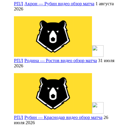
РПЛ
Акрон — Рубин видео обзор матча
1 августа
2026
РПЛ
Родина — Ростов видео обзор матча
31 июля
2026
РПЛ
Рубин — Краснодар видео обзор матча
26
июля 2026