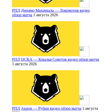
РПЛ
Динамо Махачкала — Локомотив видео
обзор матча
1 августа 2026
РПЛ
ЦСКА — Крылья Советов видео обзор матча
1 августа 2026
РПЛ
Акрон — Рубин видео обзор матча
1 августа