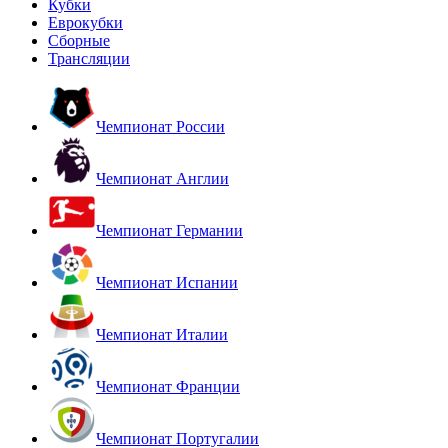
Кубки
Еврокубки
Сборные
Трансляции
Чемпионат России
Чемпионат Англии
Чемпионат Германии
Чемпионат Испании
Чемпионат Италии
Чемпионат Франции
Чемпионат Португалии