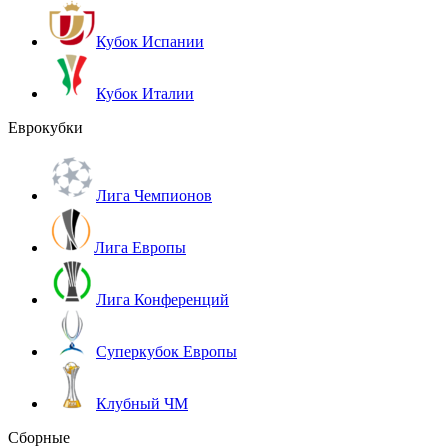
Кубок Испании
Кубок Италии
Еврокубки
Лига Чемпионов
Лига Европы
Лига Конференций
Суперкубок Европы
Клубный ЧМ
Сборные