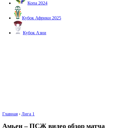
Копа 2024
Кубок Африки 2025
Кубок Азии
Главная
›
Лига 1
Амьен – ПСЖ видео обзор матча