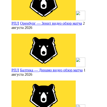
РПЛ
Оренбург — Зенит видео обзор матча
2
августа 2026
РПЛ
Балтика — Динамо видео обзор матча
1
августа 2026