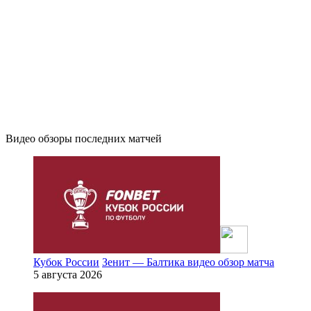
Видео обзоры последних матчей
Кубок России
Зенит — Балтика видео обзор матча
5 августа 2026