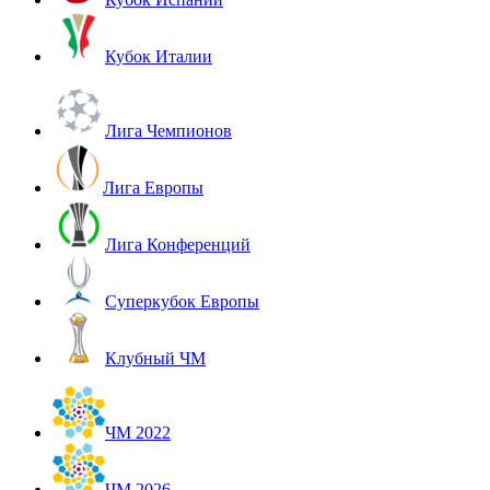
Кубок Италии
Лига Чемпионов
Лига Европы
Лига Конференций
Суперкубок Европы
Клубный ЧМ
ЧМ 2022
ЧМ 2026