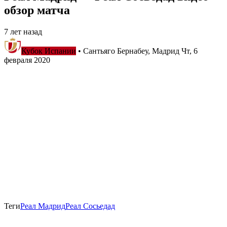
обзор матча
7 лет назад
Кубок Испании
•
Сантьяго Бернабеу, Мадрид
Чт, 6
февраля 2020
Теги
Реал Мадрид
Реал Сосьедад