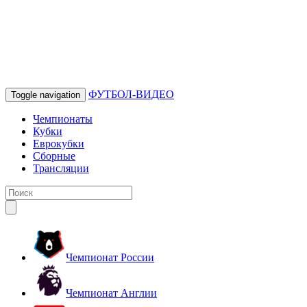
ФУТБОЛ-ВИДЕО
Toggle navigation
Чемпионаты
Кубки
Еврокубки
Сборные
Трансляции
Чемпионат России
Чемпионат Англии