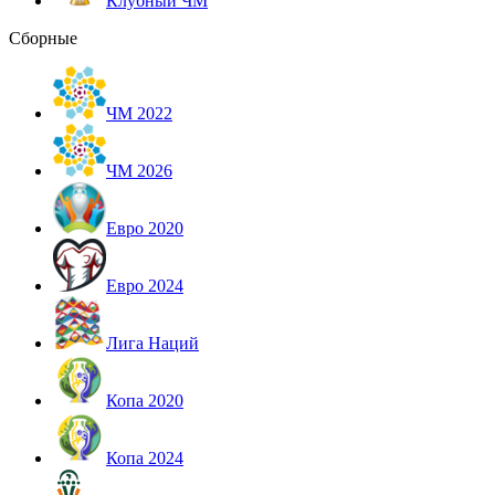
Клубный ЧМ
Сборные
ЧМ 2022
ЧМ 2026
Евро 2020
Евро 2024
Лига Наций
Копа 2020
Копа 2024