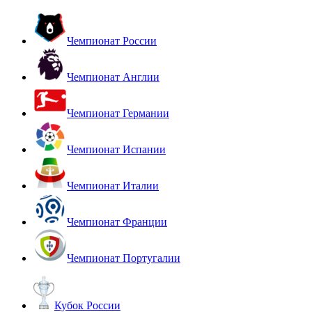
Чемпионат России
Чемпионат Англии
Чемпионат Германии
Чемпионат Испании
Чемпионат Италии
Чемпионат Франции
Чемпионат Португалии
Кубок России