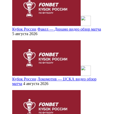
Кубок России
Факел — Динамо видео обзор матча
5 августа 2026
Кубок России
Локомотив — ЦСКА видео обзор
матча
4 августа 2026