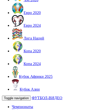
Евро 2020
Евро 2024
Лига Наций
Копа 2020
Копа 2024
Кубок Африки 2025
Кубок Азии
ФУТБОЛ-ВИДЕО
Toggle navigation
Чемпионаты