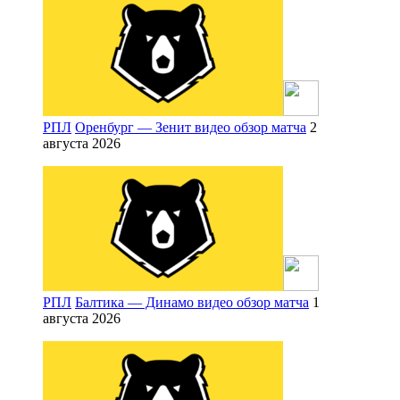
РПЛ
Оренбург — Зенит видео обзор матча
2
августа 2026
РПЛ
Балтика — Динамо видео обзор матча
1
августа 2026