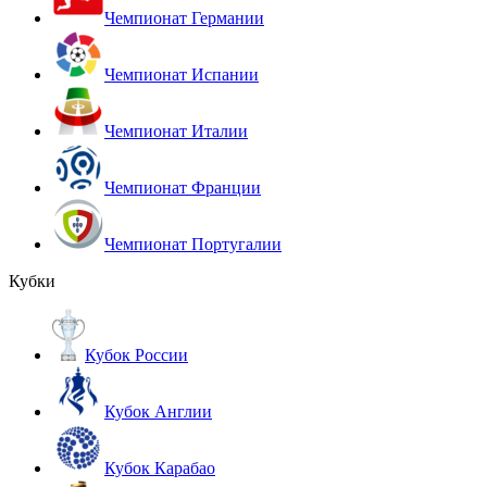
Чемпионат Германии
Чемпионат Испании
Чемпионат Италии
Чемпионат Франции
Чемпионат Португалии
Кубки
Кубок России
Кубок Англии
Кубок Карабао