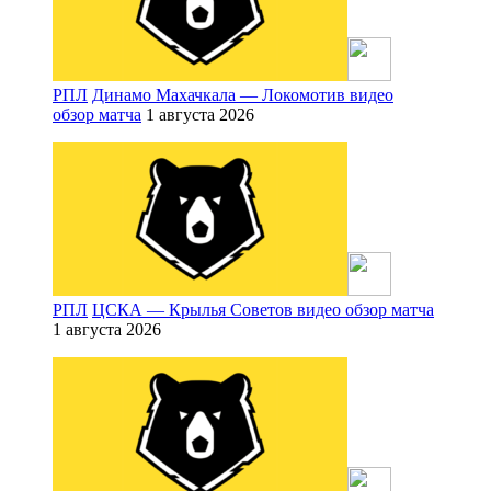
РПЛ
Динамо Махачкала — Локомотив видео
обзор матча
1 августа 2026
РПЛ
ЦСКА — Крылья Советов видео обзор матча
1 августа 2026