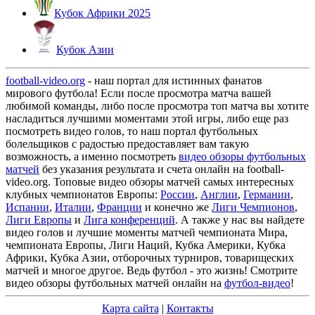
Кубок Африки 2025
Кубок Азии
football-video.org
- наш портал для истинных фанатов
мирового футбола! Если после просмотра матча вашей
любимой команды, либо после просмотра топ матча вы хотите
насладиться лучшими моментами этой игры, либо еще раз
посмотреть видео голов, то наш портал футбольных
болельщиков с радостью предоставляет вам такую
возможность, а именно посмотреть
видео обзоры футбольных
матчей
без указания результата и счета онлайн на football-
video.org. Топовые видео обзоры матчей самых интересных
клубных чемпионатов Европы:
России
,
Англии
,
Германии
,
Испании
,
Италии
,
Франции
и конечно же
Лиги Чемпионов
,
Лиги Европы
и
Лига конференций
. А также у нас вы найдете
видео голов и лучшие моменты матчей чемпионата Мира,
чемпионата Европы, Лиги Наций, Кубка Америки, Кубка
Африки, Кубка Азии, отборочных турниров, товарищеских
матчей и многое другое. Ведь футбол - это жизнь! Смотрите
видео обзоры футбольных матчей онлайн на
футбол-видео
!
Карта сайта
|
Контакты