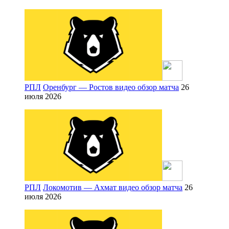
РПЛ
Оренбург — Ростов видео обзор матча
26
июля 2026
РПЛ
Локомотив — Ахмат видео обзор матча
26
июля 2026