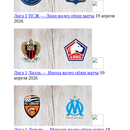
Лига 1
ПСЖ — Лион видео обзор матча
19 апреля
2026
Лига 1
Лилль — Ницца видео обзор матча
19
апреля 2026
Лига 1
Лорьян — Марсель видео обзор матча
18