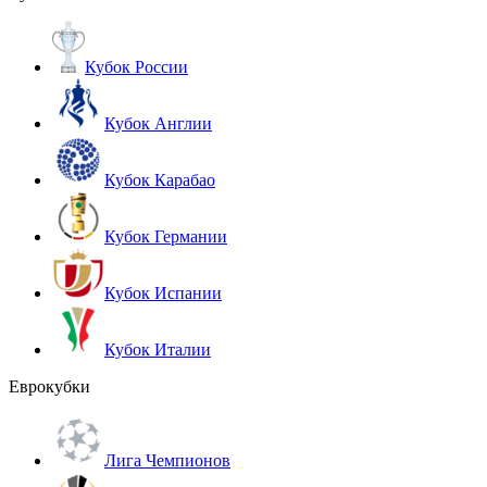
Кубок России
Кубок Англии
Кубок Карабао
Кубок Германии
Кубок Испании
Кубок Италии
Еврокубки
Лига Чемпионов