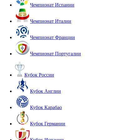
Чемпионат Испании
Чемпионат Италии
Чемпионат Франции
Чемпионат Португалии
Кубок России
Кубок Англии
Кубок Карабао
Кубок Германии
Кубок Испании