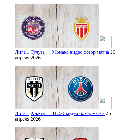
Лига 1
Тулуза — Монако видео обзор матча
26
апреля 2026
Лига 1
Анжер — ПСЖ видео обзор матча
25
апреля 2026