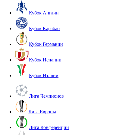
Кубок Англии
Кубок Карабао
Кубок Германии
Кубок Испании
Кубок Италии
Лига Чемпионов
Лига Европы
Лига Конференций