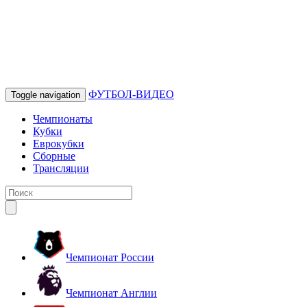
ФУТБОЛ-ВИДЕО
Toggle navigation
Чемпионаты
Кубки
Еврокубки
Сборные
Трансляции
Чемпионат России
Чемпионат Англии