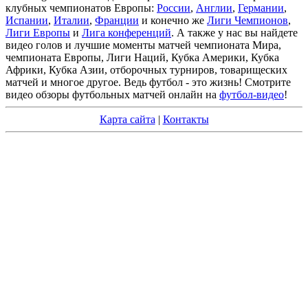
клубных чемпионатов Европы:
России
,
Англии
,
Германии
,
Испании
,
Италии
,
Франции
и конечно же
Лиги Чемпионов
,
Лиги Европы
и
Лига конференций
. А также у нас вы найдете
видео голов и лучшие моменты матчей чемпионата Мира,
чемпионата Европы, Лиги Наций, Кубка Америки, Кубка
Африки, Кубка Азии, отборочных турниров, товарищеских
матчей и многое другое. Ведь футбол - это жизнь! Смотрите
видео обзоры футбольных матчей онлайн на
футбол-видео
!
Карта сайта
|
Контакты