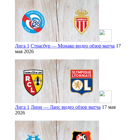
Лига 1
Страсбур — Монако видео обзор матча
17
мая 2026
Лига 1
Лион — Ланс видео обзор матча
17 мая
2026