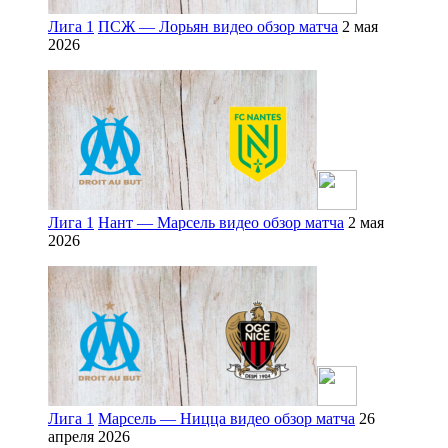
Лига 1
ПСЖ — Лорьян видео обзор матча
2 мая
2026
Лига 1
Нант — Марсель видео обзор матча
2 мая
2026
Лига 1
Марсель — Ницца видео обзор матча
26
апреля 2026