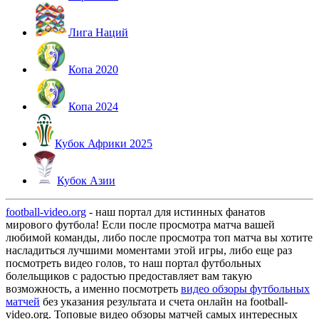
Лига Наций
Копа 2020
Копа 2024
Кубок Африки 2025
Кубок Азии
football-video.org
- наш портал для истинных фанатов
мирового футбола! Если после просмотра матча вашей
любимой команды, либо после просмотра топ матча вы хотите
насладиться лучшими моментами этой игры, либо еще раз
посмотреть видео голов, то наш портал футбольных
болельщиков с радостью предоставляет вам такую
возможность, а именно посмотреть
видео обзоры футбольных
матчей
без указания результата и счета онлайн на football-
video.org. Топовые видео обзоры матчей самых интересных