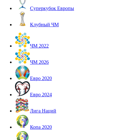
Суперкубок Европы
Клубный ЧМ
ЧМ 2022
ЧМ 2026
Евро 2020
Евро 2024
Лига Наций
Копа 2020