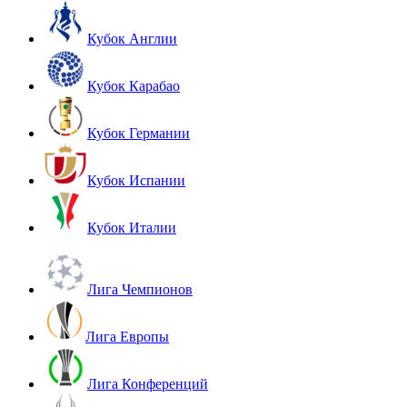
Кубок Англии
Кубок Карабао
Кубок Германии
Кубок Испании
Кубок Италии
Лига Чемпионов
Лига Европы
Лига Конференций