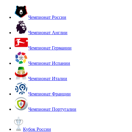
Чемпионат России
Чемпионат Англии
Чемпионат Германии
Чемпионат Испании
Чемпионат Италии
Чемпионат Франции
Чемпионат Португалии
Кубок России