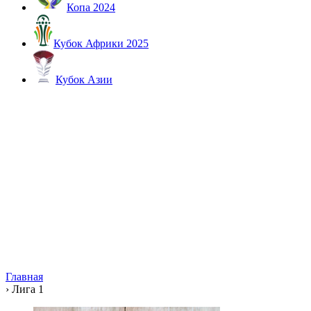
Копа 2024
Кубок Африки 2025
Кубок Азии
Главная
›
Лига 1