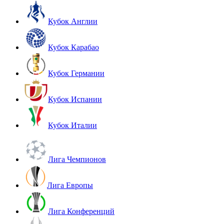
Кубок Англии
Кубок Карабао
Кубок Германии
Кубок Испании
Кубок Италии
Лига Чемпионов
Лига Европы
Лига Конференций