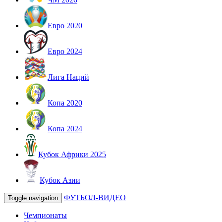
Евро 2020
Евро 2024
Лига Наций
Копа 2020
Копа 2024
Кубок Африки 2025
Кубок Азии
ФУТБОЛ-ВИДЕО
Toggle navigation
Чемпионаты