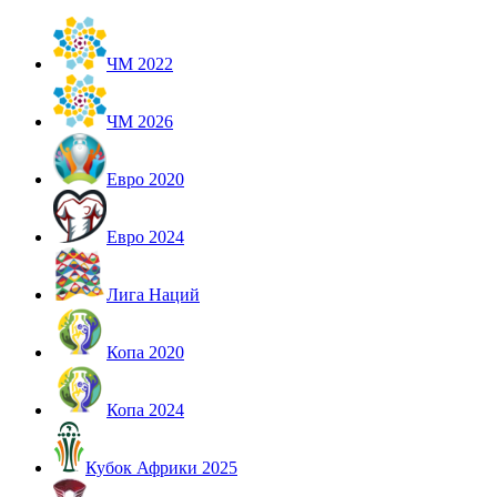
ЧМ 2022
ЧМ 2026
Евро 2020
Евро 2024
Лига Наций
Копа 2020
Копа 2024
Кубок Африки 2025