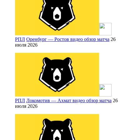
РПЛ
Оренбург — Ростов видео обзор матча
26
июля 2026
РПЛ
Локомотив — Ахмат видео обзор матча
26
июля 2026