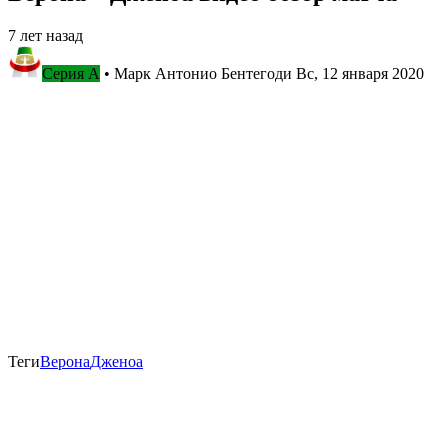
7 лет назад
Серия А
•
Марк Антонио Бентегоди
Вс, 12 января 2020
Теги
Верона
Дженоа