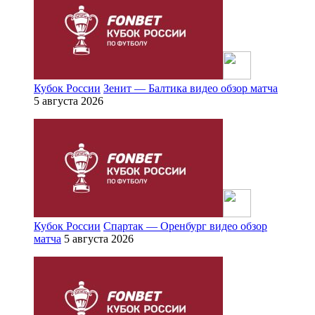
Кубок России
Зенит — Балтика видео обзор матча
5 августа 2026
Кубок России
Спартак — Оренбург видео обзор
матча
5 августа 2026