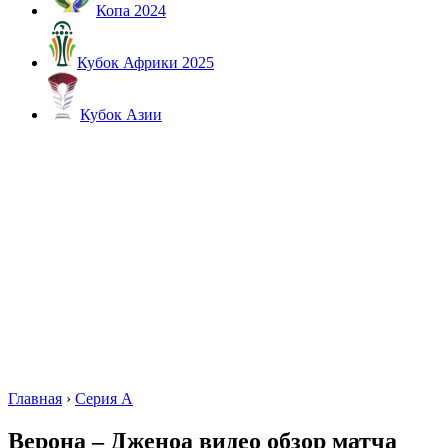
Копа 2024
Кубок Африки 2025
Кубок Азии
Главная
›
Серия А
Верона – Дженоа видео обзор матча