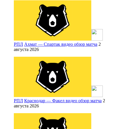
РПЛ
Ахмат — Спартак видео обзор матча
2
августа 2026
РПЛ
Краснодар — Факел видео обзор матча
2
августа 2026