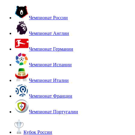
Чемпионат России
Чемпионат Англии
Чемпионат Германии
Чемпионат Испании
Чемпионат Италии
Чемпионат Франции
Чемпионат Португалии
Кубок России