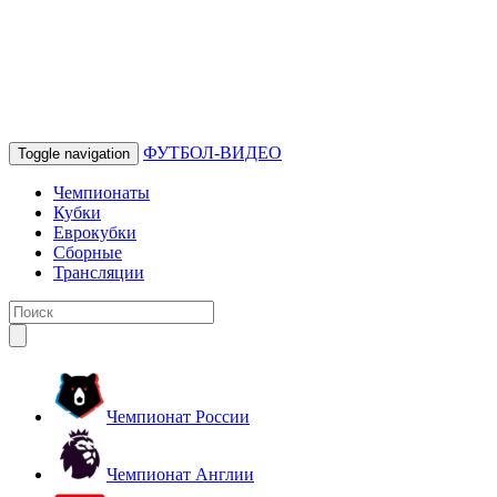
ФУТБОЛ-ВИДЕО
Toggle navigation
Чемпионаты
Кубки
Еврокубки
Сборные
Трансляции
Чемпионат России
Чемпионат Англии