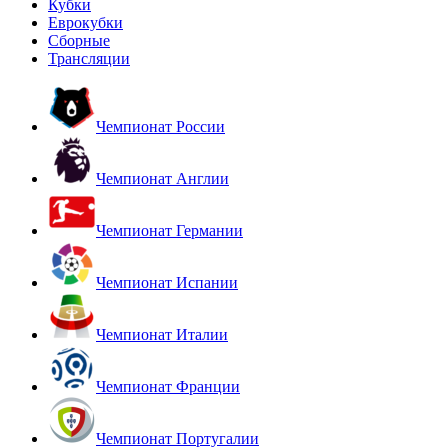
Кубки
Еврокубки
Сборные
Трансляции
Чемпионат России
Чемпионат Англии
Чемпионат Германии
Чемпионат Испании
Чемпионат Италии
Чемпионат Франции
Чемпионат Португалии