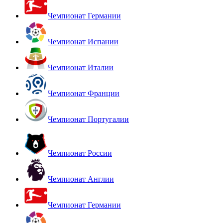
Чемпионат Германии
Чемпионат Испании
Чемпионат Италии
Чемпионат Франции
Чемпионат Португалии
Чемпионат России
Чемпионат Англии
Чемпионат Германии