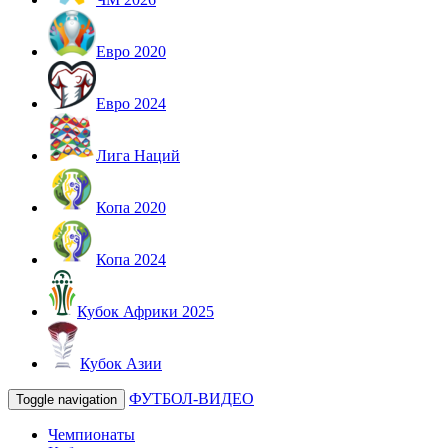
Евро 2020
Евро 2024
Лига Наций
Копа 2020
Копа 2024
Кубок Африки 2025
Кубок Азии
ФУТБОЛ-ВИДЕО
Toggle navigation
Чемпионаты