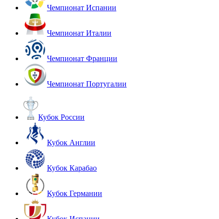
Чемпионат Испании
Чемпионат Италии
Чемпионат Франции
Чемпионат Португалии
Кубок России
Кубок Англии
Кубок Карабао
Кубок Германии
Кубок Испании