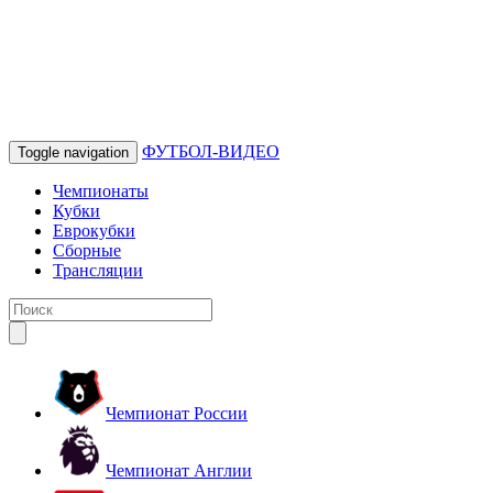
ФУТБОЛ-ВИДЕО
Toggle navigation
Чемпионаты
Кубки
Еврокубки
Сборные
Трансляции
Чемпионат России
Чемпионат Англии