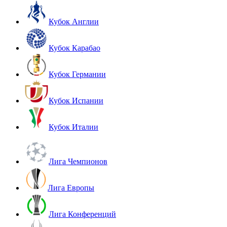
Кубок Англии
Кубок Карабао
Кубок Германии
Кубок Испании
Кубок Италии
Лига Чемпионов
Лига Европы
Лига Конференций