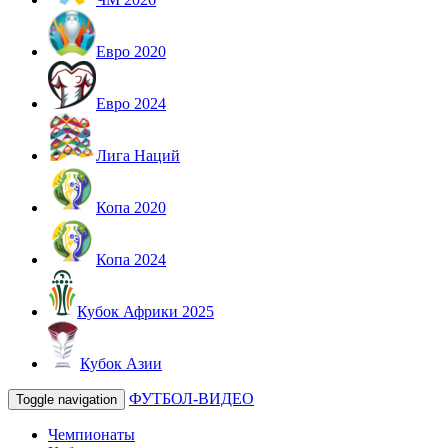
Евро 2020
Евро 2024
Лига Наций
Копа 2020
Копа 2024
Кубок Африки 2025
Кубок Азии
ФУТБОЛ-ВИДЕО
Toggle navigation
Чемпионаты