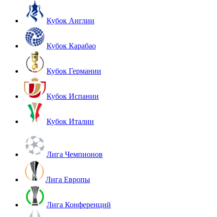
Кубок Англии
Кубок Карабао
Кубок Германии
Кубок Испании
Кубок Италии
Лига Чемпионов
Лига Европы
Лига Конференций