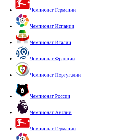
Чемпионат Германии
Чемпионат Испании
Чемпионат Италии
Чемпионат Франции
Чемпионат Португалии
Чемпионат России
Чемпионат Англии
Чемпионат Германии