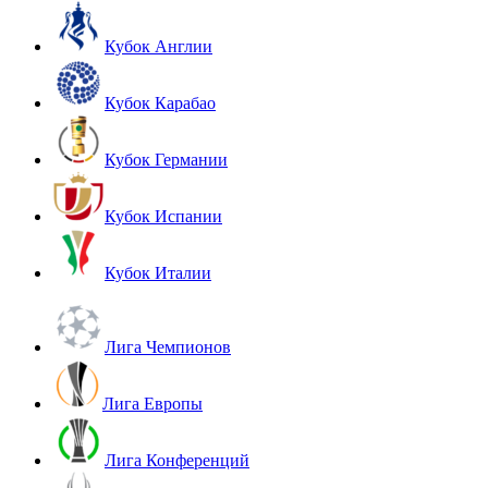
Кубок Англии
Кубок Карабао
Кубок Германии
Кубок Испании
Кубок Италии
Лига Чемпионов
Лига Европы
Лига Конференций