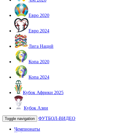
Евро 2020
Евро 2024
Лига Наций
Копа 2020
Копа 2024
Кубок Африки 2025
Кубок Азии
ФУТБОЛ-ВИДЕО
Toggle navigation
Чемпионаты