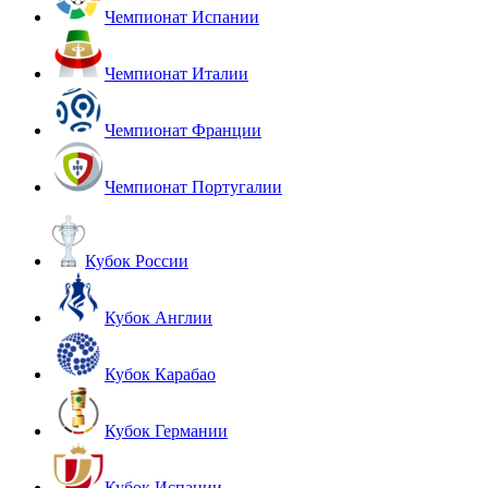
Чемпионат Испании
Чемпионат Италии
Чемпионат Франции
Чемпионат Португалии
Кубок России
Кубок Англии
Кубок Карабао
Кубок Германии
Кубок Испании