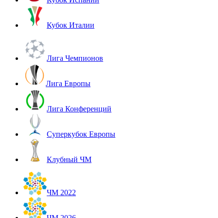
Кубок Италии
Лига Чемпионов
Лига Европы
Лига Конференций
Суперкубок Европы
Клубный ЧМ
ЧМ 2022
ЧМ 2026