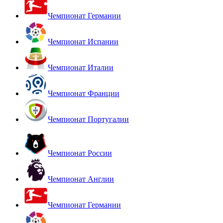
Чемпионат Германии
Чемпионат Испании
Чемпионат Италии
Чемпионат Франции
Чемпионат Португалии
Чемпионат России
Чемпионат Англии
Чемпионат Германии