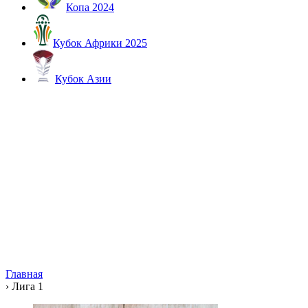
Копа 2024
Кубок Африки 2025
Кубок Азии
Главная
›
Лига 1