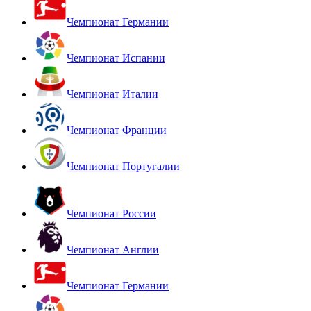
Чемпионат Германии
Чемпионат Испании
Чемпионат Италии
Чемпионат Франции
Чемпионат Португалии
Чемпионат России
Чемпионат Англии
Чемпионат Германии