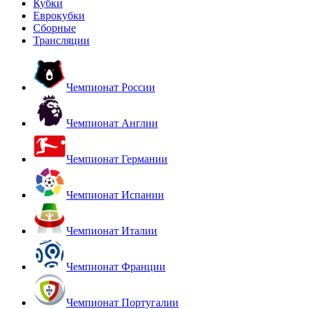
Кубки
Еврокубки
Сборные
Трансляции
Чемпионат России
Чемпионат Англии
Чемпионат Германии
Чемпионат Испании
Чемпионат Италии
Чемпионат Франции
Чемпионат Португалии