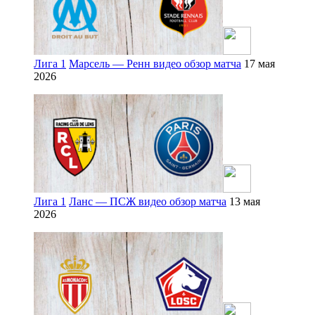
Лига 1
Марсель — Ренн видео обзор матча
17 мая
2026
Лига 1
Ланс — ПСЖ видео обзор матча
13 мая
2026