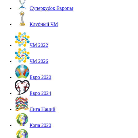
Суперкубок Европы
Клубный ЧМ
ЧМ 2022
ЧМ 2026
Евро 2020
Евро 2024
Лига Наций
Копа 2020