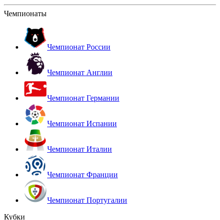
Чемпионаты
Чемпионат России
Чемпионат Англии
Чемпионат Германии
Чемпионат Испании
Чемпионат Италии
Чемпионат Франции
Чемпионат Португалии
Кубки