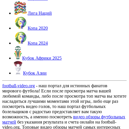
Лига Наций
Копа 2020
Копа 2024
Кубок Африки 2025
Кубок Азии
football-video.org
- наш портал для истинных фанатов
мирового футбола! Если после просмотра матча вашей
любимой команды, либо после просмотра топ матча вы хотите
насладиться лучшими моментами этой игры, либо еще раз
посмотреть видео голов, то наш портал футбольных
болельщиков с радостью предоставляет вам такую
возможность, а именно посмотреть
видео обзоры футбольных
матчей
без указания результата и счета онлайн на football-
video.org. Топовые видео обзоры матчей самых интересных