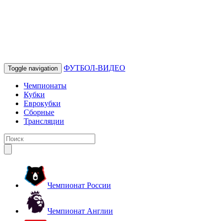
ФУТБОЛ-ВИДЕО
Toggle navigation
Чемпионаты
Кубки
Еврокубки
Сборные
Трансляции
Чемпионат России
Чемпионат Англии