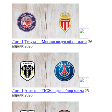
Лига 1
Тулуза — Монако видео обзор матча
26
апреля 2026
Лига 1
Анжер — ПСЖ видео обзор матча
25
апреля 2026