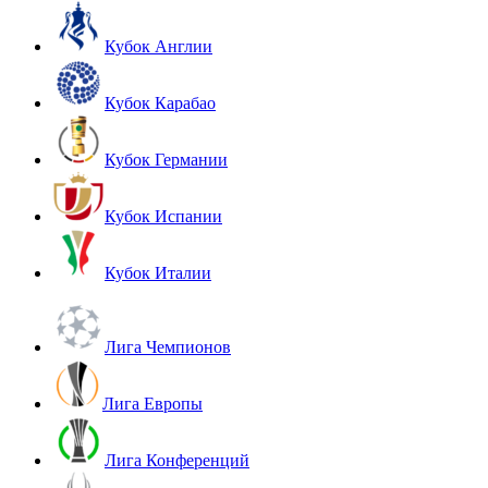
Кубок Англии
Кубок Карабао
Кубок Германии
Кубок Испании
Кубок Италии
Лига Чемпионов
Лига Европы
Лига Конференций